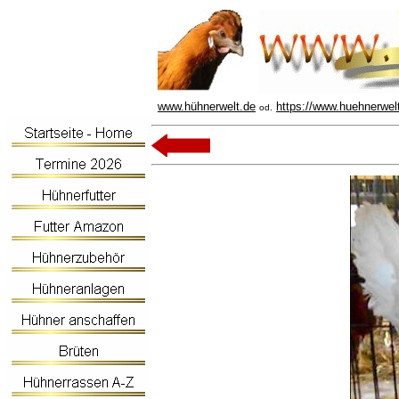
www.hühnerwelt.de
https://www.huehnerwel
od.