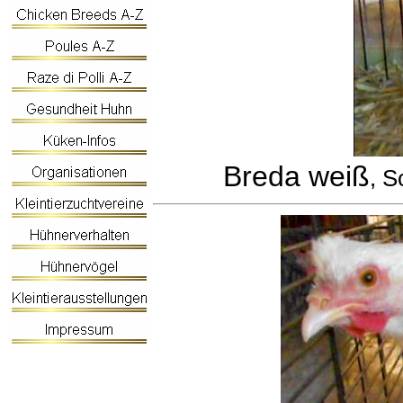
Breda weiß
, S