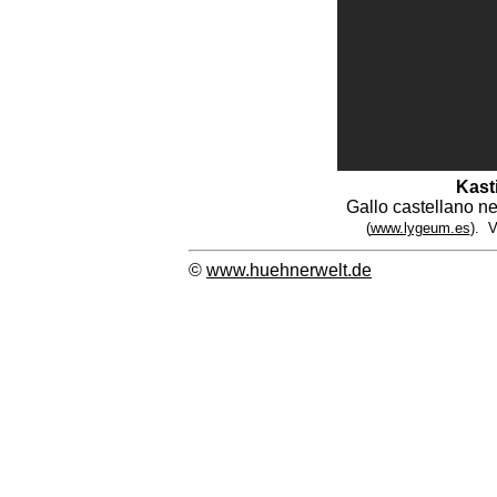
Kast
Gallo castellano n
(
www.lygeum.es
). 
©
www.huehnerwelt.de