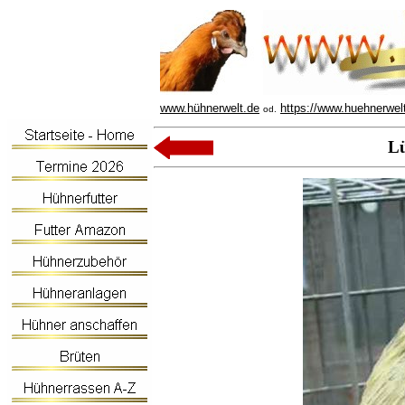
www.hühnerwelt.de
https://www.huehnerwel
od.
Lü