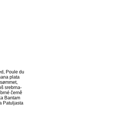
d, Poule du
nana plata
rtsømmet,
š srebrna-
íbrné černě
hka Bantam
a Patuljasta