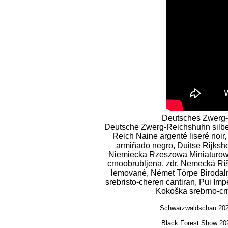
Deutsches Zwerg-
Deutsche Zwerg-Reichshuhn silbe
Reich Naine argenté liseré noi
armiñado negro, Duitse Rijksh
Niemiecka Rzeszowa Miniaturowa
crnoobrubljena, zdr. Nemecká Ríš
lemované, Német Törpe Birodal
srebristo-cheren cantiran, Pui I
Kokoška srebrno-cr
Schwarzwaldschau 2025
Black Forest Show 202