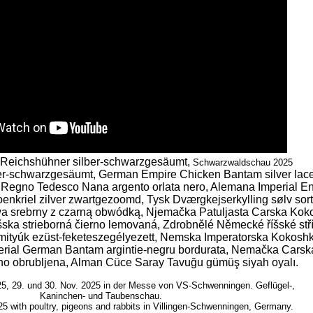
Reichshühner silber-schwarzgesäumt,
Schwarzwaldschau 2025
r-schwarzgesäumt, German Empire Chicken Bantam silver lace
r, Regno Tedesco Nana argento orlata nero, Alemana Imperial E
oenkriel zilver zwartgezoomd, Tysk Dværgkejserkylling sølv so
 srebrny z czarną obwódką, Njemačka Patuljasta Carska Koko
ska strieborná čierno lemovaná, Zdrobnělé Německé říšské stř
mityúk ezüst-feketeszegélyezett, Nemska Imperatorska Kokos
mperial German Bantam argintie-negru bordurata, Nemačka Carsk
no obrubljena, Alman Cüce Saray Tavuğu gümüş siyah oyalı.
, 29. und 30. Nov. 2025 in der Messe von VS-Schwenningen. Geflügel-,
Kaninchen- und Taubenschau.
5 with poultry, pigeons and rabbits in Villingen-Schwenningen, Germany.