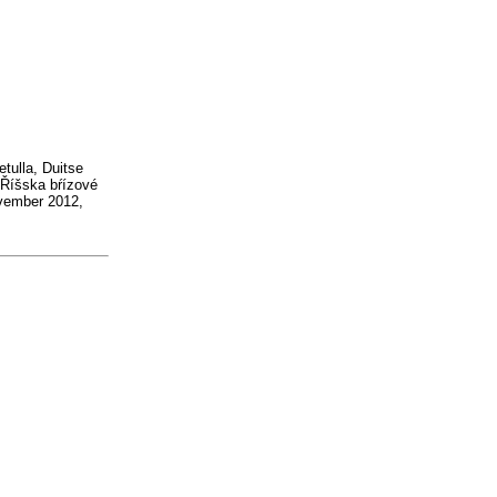
tulla, Duitse
Říšska bŕízové
vember 2012,