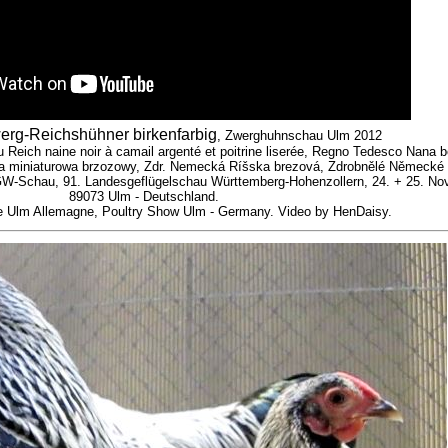
rg-Reichshühner birkenfarbig
, Zwerghuhnschau Ulm 2012
Reich naine noir à camail argenté et poitrine liserée, Regno Tedesco Nana be
wa miniaturowa brzozowy, Zdr. Nemecká Ríšska brezová, Zdrobnělé Německé 
W-Schau, 91. Landesgeflügelschau Württemberg-Hohenzollern, 24. + 25. No
89073 Ulm - Deutschland.
le Ulm Allemagne, Poultry Show Ulm - Germany. Video by HenDaisy.