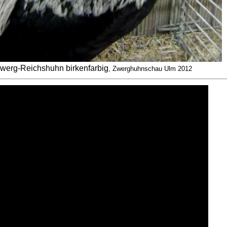
werg-Reichshuhn birkenfarbig
, Zwerghuhnschau Ulm 2012