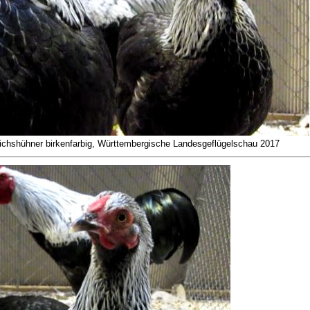
chshühner birkenfarbig, Württembergische Landesgeflügelschau 2017