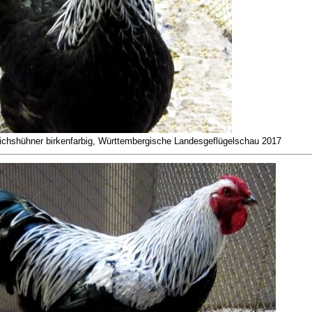
chshühner birkenfarbig, Württembergische Landesgeflügelschau 2017