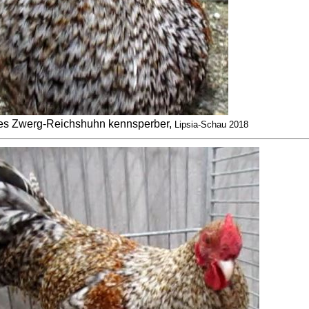
s Zwerg-Reichshuhn kennsperber,
Lipsia-Schau 2018