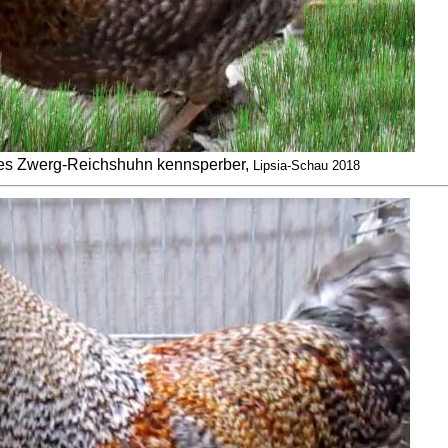
s Zwerg-Reichshuhn kennsperber,
Lipsia-Schau 2018