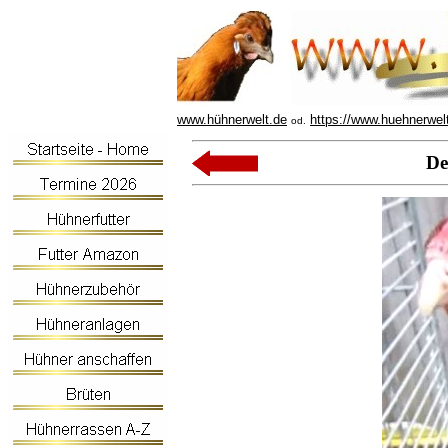
www.hühnerwelt.de
https://www.huehnerwel
od.
De