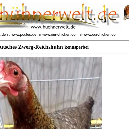
t.de
www.poules.de
www.our-chicken.com
www.ourchicken.com
ou
or
or
utsches Zwerg-Reichshuhn
kennsperber