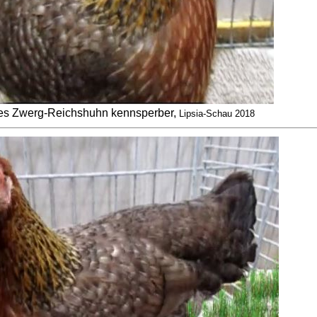
s Zwerg-Reichshuhn kennsperber,
Lipsia-Schau 2018