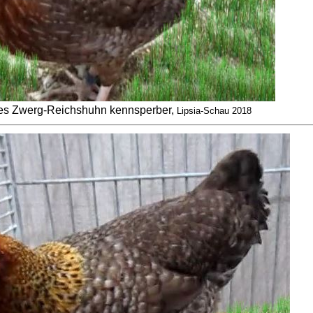
s Zwerg-Reichshuhn kennsperber,
Lipsia-Schau 2018