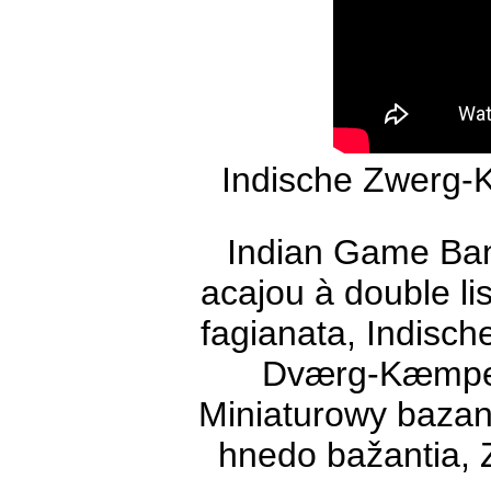
Indische Zwerg-
Indian Game Ban
acajou à double li
fagianata, Indisch
Dværg-Kæmper 
Miniaturowy bazan
hnedo bažantia, 