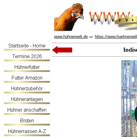
www.hühnerwelt.de
https://www.huehnerwel
od.
Indi