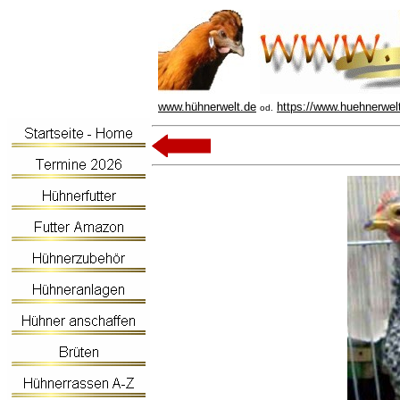
www.hühnerwelt.de
https://www.huehnerwel
od.