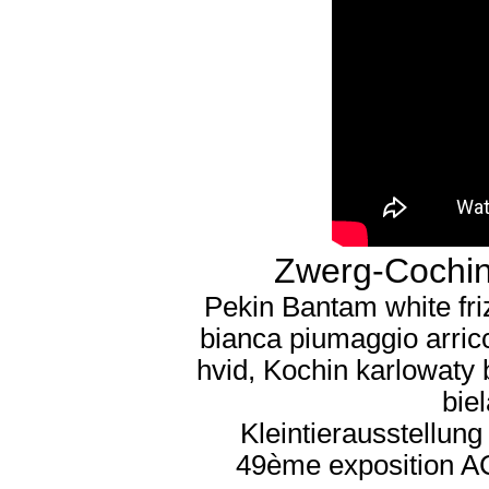
Zwerg-Cochin
Pekin Bantam white fri
bianca piumaggio arricc
hvid, Kochin karlowaty b
bie
Kleintierausstellun
49ème exposition A