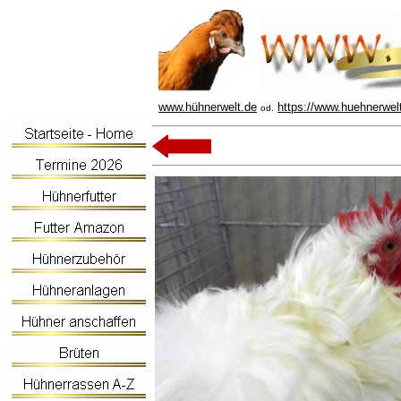
www.hühnerwelt.de
https://www.huehnerwel
od.