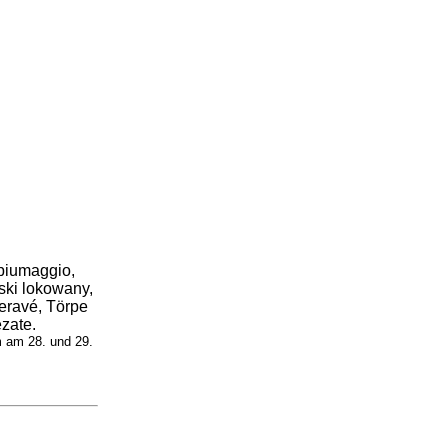
 piumaggio,
ski lokowany,
eravé, Törpe
zate.
 am 28. und 29.