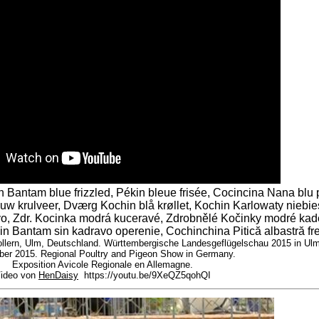
 Bantam blue frizzled, Pékin bleue frisée, Cocincina Nana blu
uw krulveer, Dværg Kochin blå krøllet, Kochin Karlowaty niebie
vo, Zdr. Kocinka modrá kuceravé, Zdrobnělé Kočinky modré kad
in Bantam sin kadravo operenie, Cochinchina Pitică albastră fre
lern, Ulm, Deutschland. Württembergische Landesgeflügelschau 2015 in Ulm
er 2015. Regional Poultry and Pigeon Show in Germany.
Exposition Avicole Regionale en Allemagne.
ideo von
HenDaisy
https://youtu.be/9XeQZ5qohQI