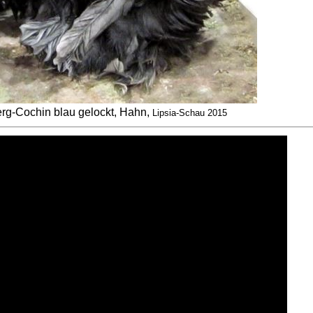
g-Cochin blau gelockt, Hahn,
Lipsia-Schau 2015