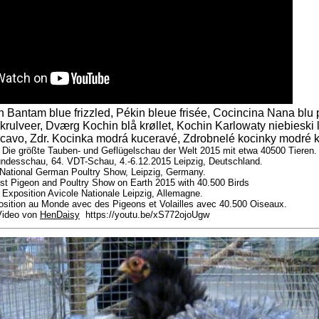
 Bantam blue frizzled, Pékin bleue frisée, Cocincina Nana blu
rulveer, Dværg Kochin blå krøllet, Kochin Karlowaty niebieski
rcavo, Zdr. Kocinka modrá kuceravé, Zdrobnelé kocinky modré 
 Die größte Tauben- und Geflügelschau der Welt 2015 mit etwa 40500 Tieren.
undesschau, 64. VDT-Schau, 4.-6.12.2015 Leipzig, Deutschland.
National German Poultry Show, Leipzig, Germany.
st Pigeon and Poultry Show on Earth 2015 with 40.500 Birds
Exposition Avicole Nationale Leipzig, Allemagne.
osition au Monde avec des Pigeons et Volailles avec 40.500 Oiseaux.
Video von
HenDaisy
https://youtu.be/xS772ojoUgw