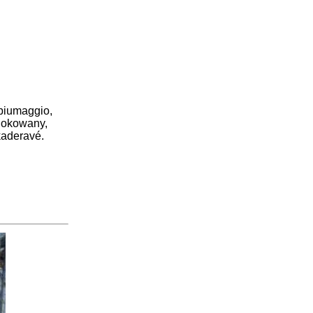
 piumaggio,
 lokowany,
kaderavé.