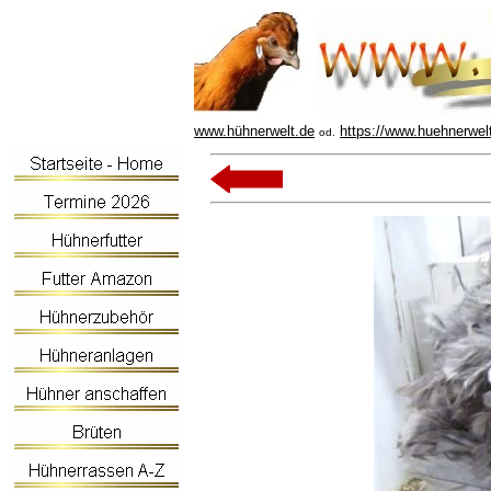
www.hühnerwelt.de
https://www.huehnerwel
od.