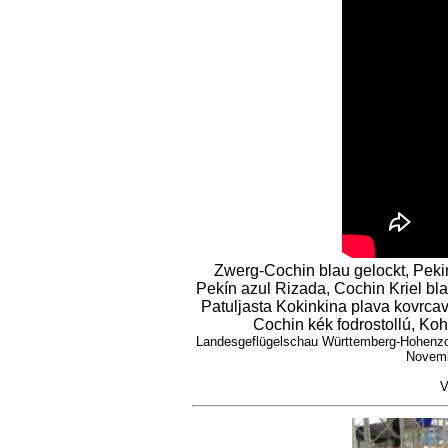
Zwerg-Cochin blau gelockt, Pekin
Pekín azul Rizada, Cochin Kriel bla
Patuljasta Kokinkina plava kovrca
Cochin kék fodrostollú, Koh
Landesgeflügelschau Württemberg-Hohenzol
Novemb
V