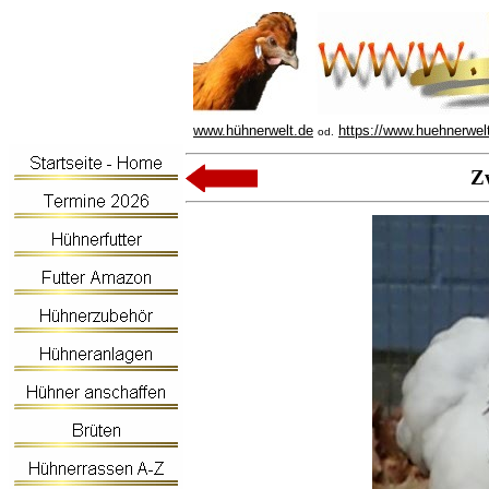
www.hühnerwelt.de
https://www.huehnerwel
od.
Z