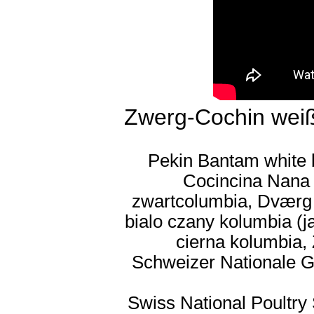
Zwerg-Cochin wei
Pekin Bantam white b
Cocincina Nana b
zwartcolumbia, Dværg 
bialo czany kolumbia (ja
cierna kolumbia,
Schweizer Nationale G
Swiss National Poultry