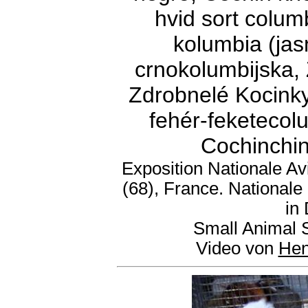
hvid sort colum
kolumbia (jasn
crnokolumbijska, 
Zdrobnelé Kocinky
fehér-feketecol
Cochinchin
Exposition Nationale Av
(68), France. Nationale
in
Small Animal 
Video von
Hen