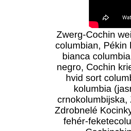
Zwerg-Cochin we
columbian, Pékin 
bianca columbia
negro, Cochin kri
hvid sort colum
kolumbia (jasn
crnokolumbijska, 
Zdrobnelé Kocinky
fehér-feketecol