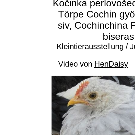
Kočinka perlovošed
Törpe Cochin gyö
siv, Cochinchina P
biseras
Kleintierausstellung /
Video von
HenDaisy