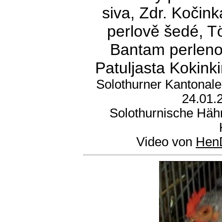
siva, Zdr. Kočin
perlově šedé, T
Bantam perleno-s
Patuljasta Kokink
Solothurner Kantonal
24.01.2
Solothurnische Häh
Video von
Hen