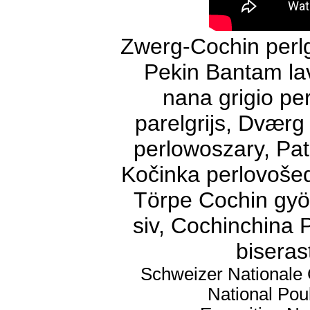
Zwerg-Cochin perl
Pekin Bantam lav
nana grigio per
parelgrijs, Dværg
perlowoszary, Patu
Kočinka perlovošed
Törpe Cochin gyö
siv, Cochinchina P
biseras
Schweizer Nationale 
National Poul