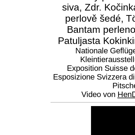
siva, Zdr. Kočin
perlově šedé, T
Bantam perleno-s
Patuljasta Kokink
Nationale Geflüg
Kleintierausste
Exposition Suisse d
Esposizione Svizzera di
Pitsch
Video von
HenD