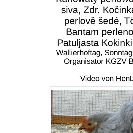
siva, Zdr. Kočin
perlově šedé, T
Bantam perleno-s
Patuljasta Kokink
Wallierhoftag, Sonntag
Organisator KGZV Bib
Video von
HenD