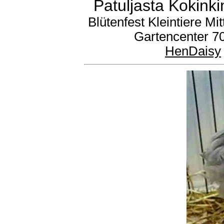
Patuljasta Kokink
Blütenfest Kleintiere M
Gartencenter 7
HenDaisy