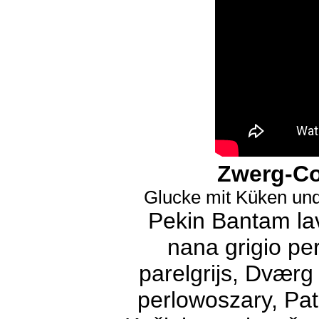
Zwerg
-Co
Glucke mit Küken und
Pekin Bantam lav
nana grigio per
parelgrijs, Dværg
perlowoszary, Patu