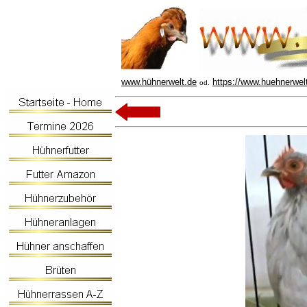
www.hühnerwelt.de
https://www.huehnerwel
od.