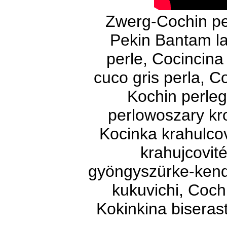
Zwerg-Cochin pe
Pekin Bantam la
perle, Cocincina
cuco gris perla, C
Kochin perleg
perlowoszary kro
Kocinka krahulco
krahujcovit
gyöngyszürke-kend
kukuvichi, Cochi
Kokinkina biseras