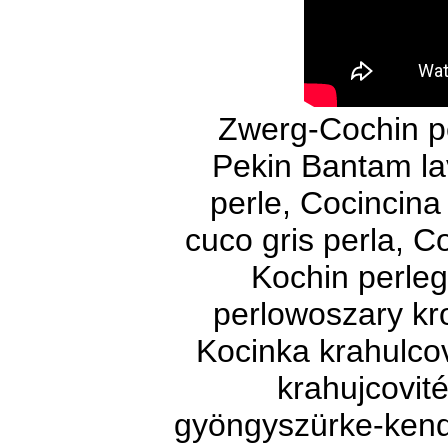
Zwerg-Cochin pe
Pekin Bantam la
perle, Cocincina
cuco gris perla, C
Kochin perleg
perlowoszary kro
Kocinka krahulco
krahujcovit
gyöngyszürke-kend