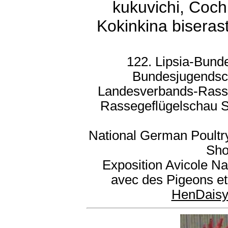
kukuvichi, Cochi
Kokinkina biseras
122. Lipsia-Bund
Bundesjugendsc
Landesverbands-Rass
Rassegeflügelschau S
National German Poultr
Sho
Exposition Avicole Na
avec des Pigeons et
HenDais