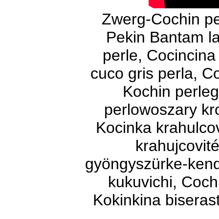
Zwerg-Cochin pe
Pekin Bantam la
perle, Cocincina
cuco gris perla, C
Kochin perleg
perlowoszary kro
Kocinka krahulco
krahujcovit
gyöngyszürke-kend
kukuvichi, Cochi
Kokinkina biseras