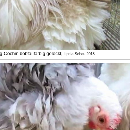
-Cochin bobtailfarbig gelockt,
Lipsia-Schau 2018