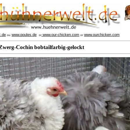
t.de
www.poules.de
www.our-chicken.com
www.ourchicken.com
ou
or
or
Zwerg-Cochin
bobtailfarbig-gelockt