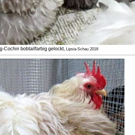
-Cochin bobtailfarbig gelockt,
Lipsia-Schau 2018