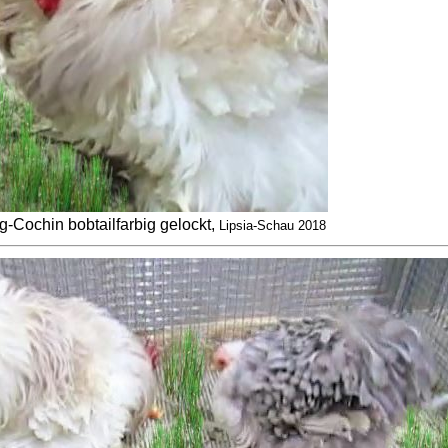
-Cochin bobtailfarbig gelockt,
Lipsia-Schau 2018