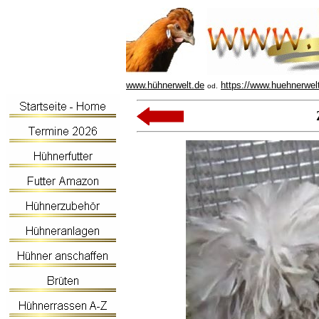
www.hühnerwelt.de
https://www.huehnerwel
od.