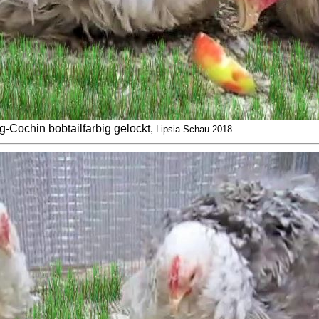
-Cochin bobtailfarbig gelockt,
Lipsia-Schau 2018