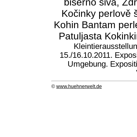
biserno siva, Zd
Kočinky perlově 
Kohin Bantam perlen
Patuljasta Kokink
Kleintierausstell
15./16.10.2011. Expos
Umgebung. Expositi
©
www.huehnerwelt.de