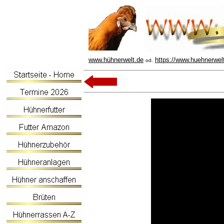
www.hühnerwelt.de
https://www.huehnerwel
od.