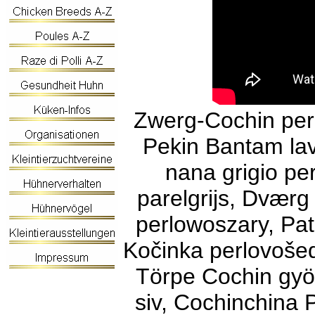
Zwerg-Cochin per
Pekin Bantam lav
nana grigio per
parelgrijs, Dværg
perlowoszary, Patu
Kočinka perlovošed
Törpe Cochin gyö
siv, Cochinchina P