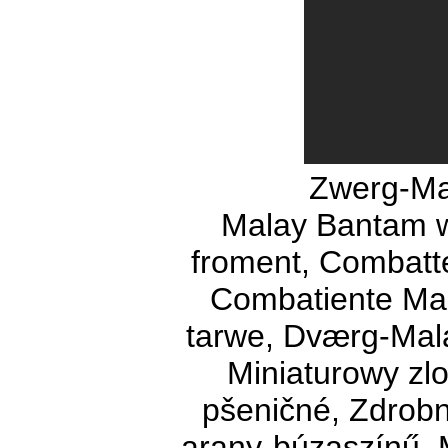
Zwerg-Ma
Malay Bantam w
froment, Combatt
Combatiente Mal
tarwe, Dværg-Mala
Miniaturowy zlo
pšeničné, Zdrobn
arany-búzaszínű, 