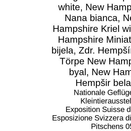
white, New Hamp
Nana bianca, 
Hampshire Kriel w
Hampshire Miniatu
bijela, Zdr. Hempš
Törpe New Hamps
byal, New Hamp
Hempšir bel
Nationale Geflüg
Kleintierausst
Exposition Suisse d
Esposizione Svizzera di
Pitschens 0