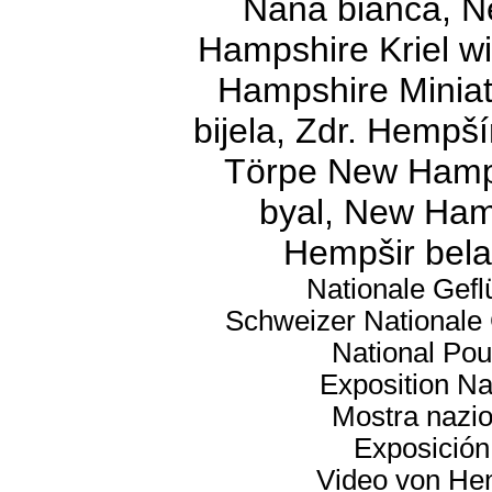
Nana bianca, 
Hampshire Kriel w
Hampshire Miniatu
bijela, Zdr. Hempš
Törpe New Hamps
byal, New Hamp
Hempšir bel
Nationale Gefl
Schweizer Nationale 
National Poul
Exposition Na
Mostra nazio
Exposición
Video von
He