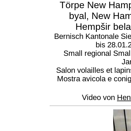
Törpe New Hamps
byal, New Hamp
Hempšir bel
Bernisch Kantonale Si
bis 28.01
Small regional Smal
Ja
Salon volailles et lap
Mostra avicola e coni
Video von
Hen