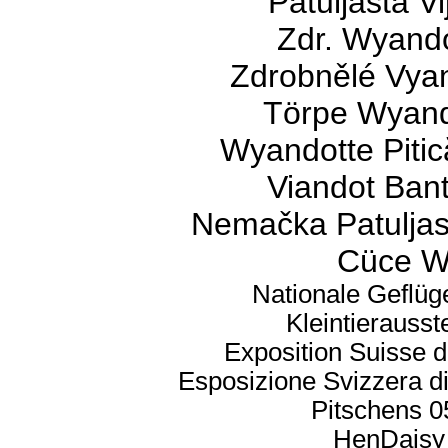
Patuljasta V
Zdr. Wyando
Zdrobnělé Vyan
Törpe Wyando
Wyandotte Pitic
Viandot Bant
Nemačka Patuljas
Cüce Wy
Nationale Geflüg
Kleintierauss
Exposition Suisse d
Esposizione Svizzera di
Pitschens 0
HenDaisy