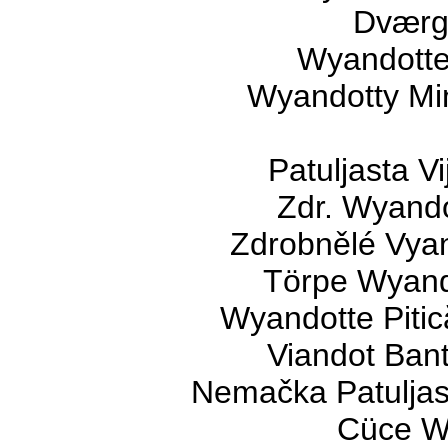
Dværg
Wyandotte 
Wyandotty Mi
Patuljasta V
Zdr. Wyando
Zdrobnělé Vyan
Törpe Wyando
Wyandotte Pitic
Viandot Bant
Nemačka Patuljas
Cüce Wy