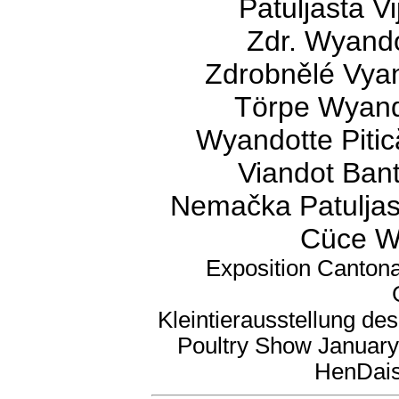
Patuljasta V
Zdr. Wyando
Zdrobnělé Vyan
Törpe Wyando
Wyandotte Pitic
Viandot Bant
Nemačka Patuljas
Cüce Wy
Exposition Cantona
Kleintierausstellung de
Poultry Show January
HenDaisy