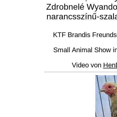
Zdrobnelé Wyandot
narancsszínű-szal
KTF Brandis Freundsc
Small Animal Show in
Video von
Hen