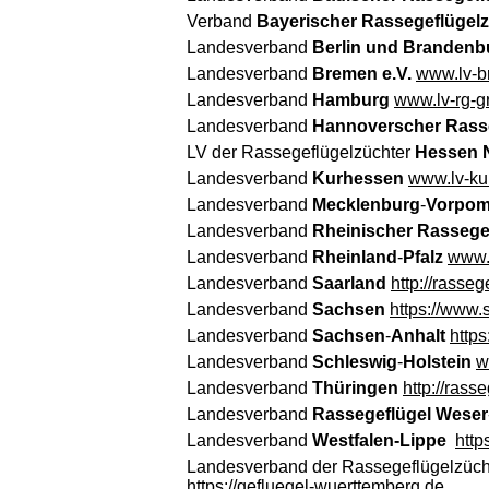
Verband
Bayerischer Rassegeflügelz
Landesverband
Berlin und Brandenb
Landesverband
Bremen e.V.
www.lv-b
Landesverband
Hamburg
www.lv-rg-g
Landesverband
Hannoverscher Rasse
LV der Rassegeflügelzüchter
Hessen 
Landesverband
Kurhessen
www.lv-ku
Landesverband
Mecklenburg
-
Vorpo
Landesverband
Rheinischer Rassegef
Landesverband
Rheinland
-
Pfalz
www.r
Landesverband
Saarland
http://rasse
Landesverband
Sachsen
https://www.
Landesverband
Sachsen
-
Anhalt
http
Landesverband
Schleswig
-
Holstein
w
Landesverband
Thüringen
http://rass
Landesverband
Rassegeflügel Weser
Landesverband
Westfalen-Lippe
http
Landesverband der Rassegeflügelzüch
https://gefluegel-wuerttemberg.de