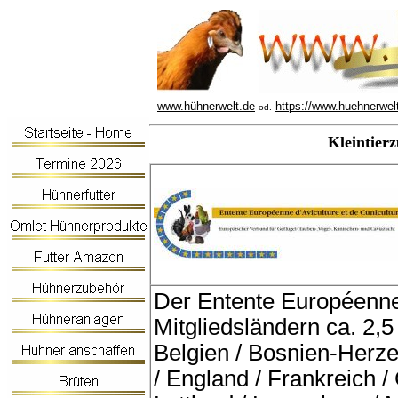
www.hühnerwelt.de
https://www.huehnerwel
od.
Kleintier
Der Entente Européenn
Mitgliedsländern ca. 2,5
Belgien / Bosnien-Herze
/ England / Frankreich / G