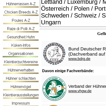
Lettland / Luxemburg / 
Österreich / Polen / Por
Schweden / Schweiz / Sl
Ungarn
Gefl
Bund Deutscher Ra
(Dachverband auf
www.bdrg.de
Davon einige Fachverbände:
Verband der Hühne
www.vhgw.de