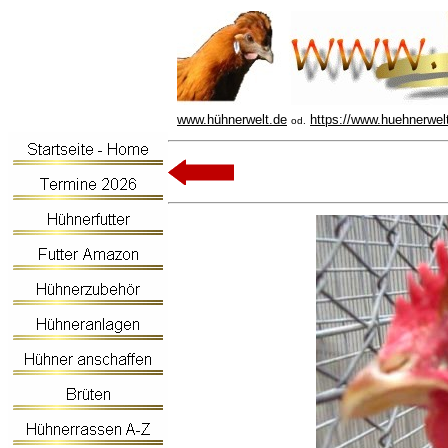
www.hühnerwelt.de
https://www.huehnerwel
od.