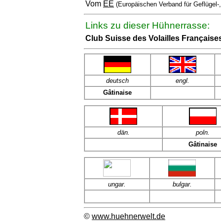
Vom
EE
(Europäischen Verband für Geflügel-
Links zu dieser Hühnerrasse:
Club Suisse des Volailles Française
deutsch
engl.
Gâtinaise
dän
.
poln
.
Gâtinaise
ungar.
bulgar.
©
www.huehnerwelt.de