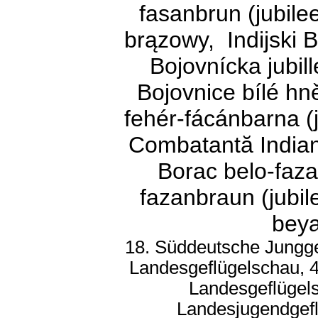
fasanbrun (jubile
brązowy, Indijski 
Bojovnícka jubil
Bojovnice bílé hně
fehér-fácánbarna (j
Combatantă Indiană
Borac belo-fazan
fazanbraun (jubil
beya
18. Süddeutsche Jungge
Landesgeflügelschau, 4
Landesgeflügel
Landesjugendgef