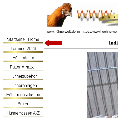
www.hühnerwelt.de
https://www.huehnerwel
od.
Ind