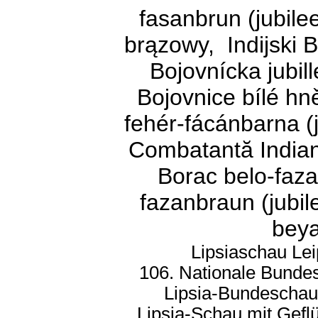
fasanbrun (jubile
brązowy, Indijski 
Bojovnícka jubil
Bojovnice bílé hně
fehér-fácánbarna (j
Combatantă Indiană
Borac belo-fazan
fazanbraun (jubil
beya
Lipsiaschau Le
106. Nationale Bunde
Lipsia-Bundeschau,
Lipsia-Schau mit Gefl