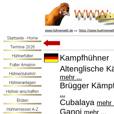
www.hühnerwelt.de
https://www.huehnerwel
od.
Kampfhühner
Altenglische K
mehr ...
Brügger Kämp
...
Cubalaya
mehr .
Ganoi
mehr ...