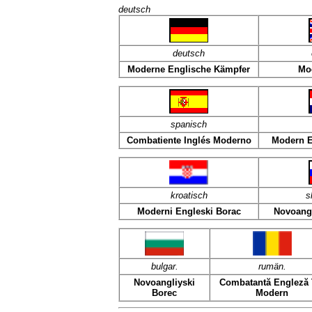
deutsch
deutsch
Moderne Englische Kämpfer
Mo
spanisch
Combatiente Inglés Moderno
Modern E
kroatisch
s
Moderni Engleski Borac
Novoangl
bulgar.
rumän.
Novoangliyski
Combatantă Engleză 
Borec
Modern