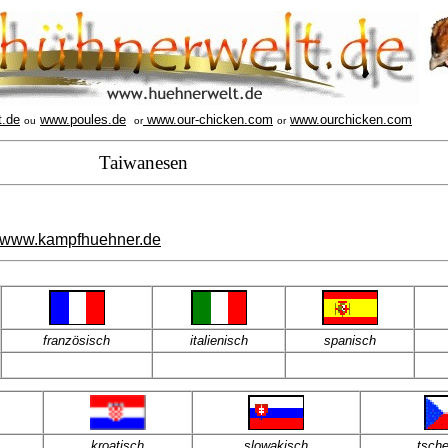
t.de
www.poules.de
www.our-chicken.com
www.ourchicken.com
ou
or
or
Taiwanesen
www.kampfhuehner.de
französisch
italienisch
spanisch
kroatisch
slowakisch
tsch