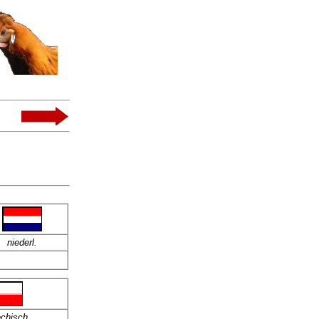
niederl.
echisch