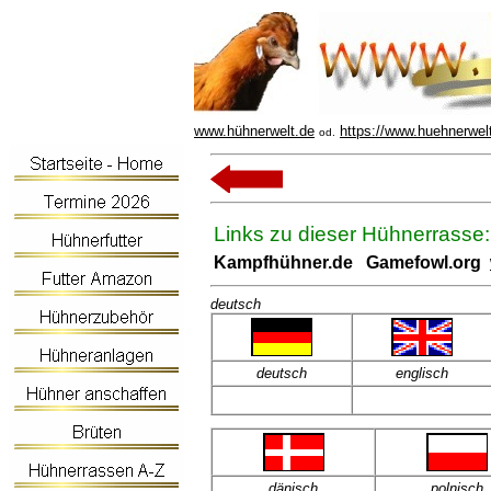
www.hühnerwelt.de
https://www.huehnerwel
od.
Links zu dieser Hühnerrasse:
Kampfhühner.de Gamefowl.org
deutsch
deutsch
englisch
dänisch
polnisch