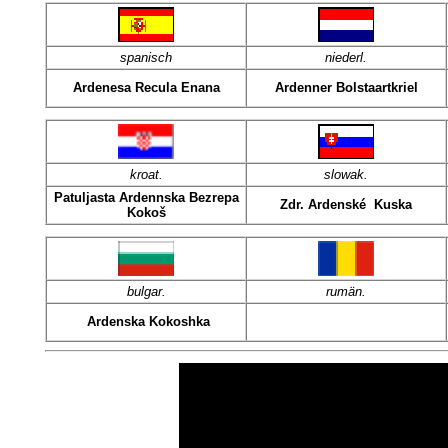
spanisch
niederl.
Ardenesa Recula Enana
Ardenner Bolstaartkriel
kroat
.
slowak.
Patuljasta Ardennska Bezrepa
Zdr. Ardenské Kuska
Kokoš
bulgar.
rumän.
Ardenska Kokoshka