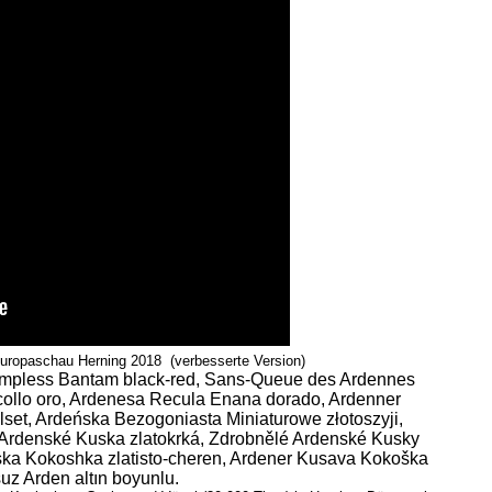
uropaschau Herning 2018 (verbesserte Version)
umpless Bantam black-red, Sans-Queue des Ardennes
llo oro, Ardenesa Recula Enana dorado, Ardenner
lset, Ardeńska Bezogoniasta Miniaturowe złotoszyji,
. Ardenské Kuska zlatokrká, Zdrobnělé Ardenské Kusky
ska Kokoshka zlatisto-cheren, Ardener Kusava Kokoška
uz Arden altın boyunlu.