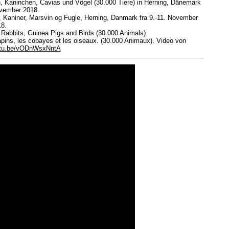
, Kaninchen, Cavias und Vögel (30.000 Tiere) in Herning, Dänemark
ovember 2018.
r, Kaniner, Marsvin og Fugle, Herning, Danmark fra 9.-11. November
18.
 Rabbits, Guinea Pigs and Birds (30.000 Animals).
lapins, les cobayes et les oiseaux. (30.000 Animaux). Video von
outu.be/vODnWsxNntA