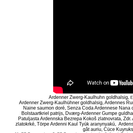
Ardenner Zwerg-Kaulhuhn goldhalsig,
E
Ardenner Zwerg-Kaulhühner goldhalsig, Ardennes R
Naine saumon doré, Senza Coda Ardennese Nana co
Bolstaartkriel patrijs, Dværg-Ardenner Gumpe guldha
Patuljasta Ardennska Bezrepa Kokoš zlatnovrata, Zdr
zlatokrké, Törpe Ardenni Kaul Tyúk aranynyakú, Arden
gât auriu, Cüce Kuyruks