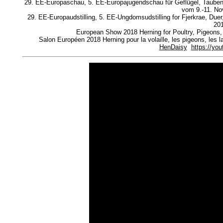
29. EE-Europaschau, 5. EE-Europajugendschau für Geflügel, Tauben
vom 9.-11. N
29. EE-Europaudstilling, 5. EE-Ungdomsudstilling for Fjerkrae, Due
20
European Show 2018 Herning for Poultry, Pigeons,
Salon Européen 2018 Herning pour la volaille, les pigeons, les 
HenDaisy
https://y