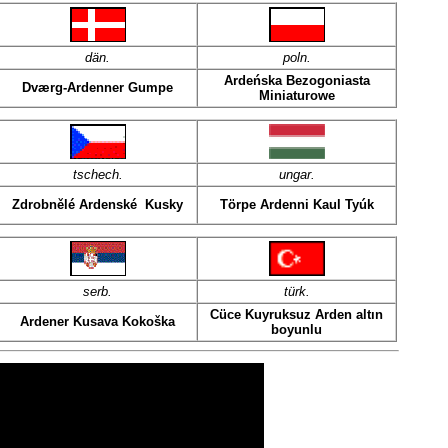
dän
.
poln
.
Ardeńska Bezogoniasta
Dværg-Ardenner Gumpe
Miniaturowe
tschech.
ungar.
Zdrobnělé Ardenské Kusky
Törpe Ardenni Kaul Tyúk
serb.
türk
.
Cüce Kuyruksuz Arden altın
Ardener Kusava Kokoška
boyunlu