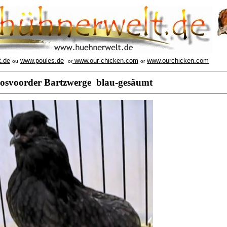
t.de
www.poules.de
www.our-chicken.com
www.ourchicken.com
ou
or
or
osvoorder Bartzwerge blau-gesäumt