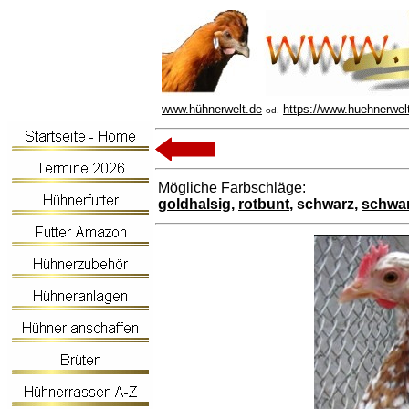
www.hühnerwelt.de
https://www.huehnerwel
od.
Mögliche Farbschläge:
goldhalsig
,
rotbunt
, schwarz,
schwar