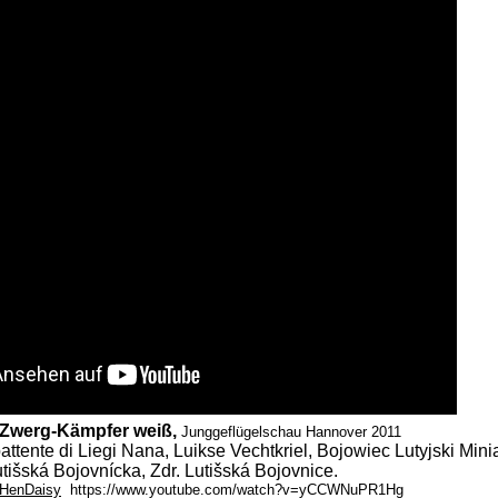
 Zwerg-Kämpfer weiß,
Junggeflügelschau Hannover 2011
ente di Liegi Nana, Luikse Vechtkriel, Bojowiec Lutyjski Minia
tišská Bojovnícka, Zdr. Lutišská Bojovnice.
HenDaisy
https://www.youtube.com/watch?v=yCCWNuPR1Hg