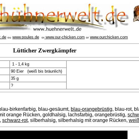
t.de
www.poules.de
www.our-chicken.com
www.ourchicken.com
ou
or
or
Lütticher Zwergkämpfer
1 - 1,4 kg
90 Eier (weiß bis bräunlich)
35 g
?
 blau-birkenfarbig, blau-gesäumt,
blau-orangebrüstig
, blau-rot, b
 mit orange Rücken, goldhalsig, lachsfarbig, orangebrüstig,
schw
,
schwarz-rot
, silberhalsig, silberhalsig mit orange Rücken,
wei