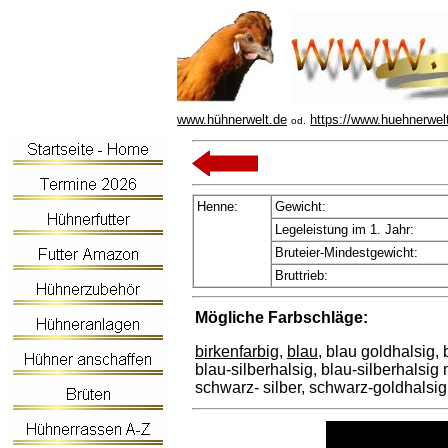
www.hühnerwelt.de
https://www.huehnerwel
od.
Henne:
Gewicht:
Legeleistung im 1. Jahr:
Bruteier-Mindestgewicht:
Bruttrieb:
Mögliche Farbschläge:
birkenfarbig
,
blau
, blau goldhalsig,
blau-silberhalsig, blau-silberhalsig
schwarz- silber, schwarz-goldhalsig