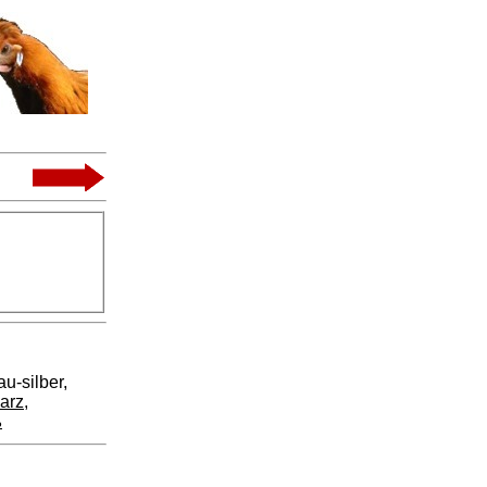
lau-silber,
arz
,
ß