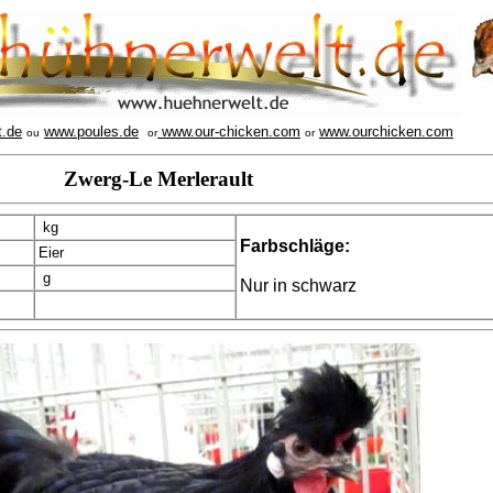
t.de
www.poules.de
www.our-chicken.com
www.ourchicken.com
ou
or
or
Zwerg-Le Merlerault
kg
Farbschläge:
Eier
g
Nur in schwarz