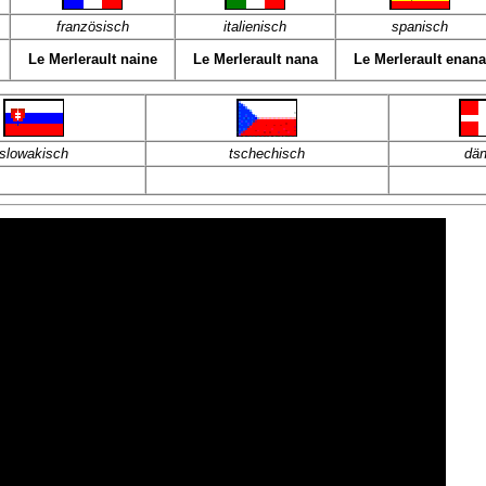
französisch
italienisch
spanisch
Le Merlerault naine
Le Merlerault nana
Le Merlerault enana
slowakisch
tschechisch
dän