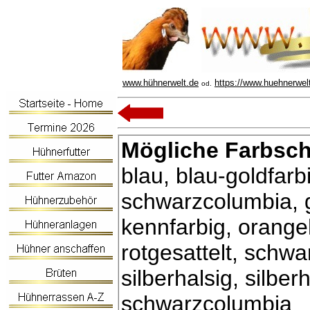
www.hühnerwelt.de
https://www.huehnerwel
od.
Mögliche Farbsch
blau, blau-goldfarb
schwarzcolumbia, ge
kennfarbig, orangeh
rotgesattelt, schwa
silberhalsig, silbe
schwarzcolumbia