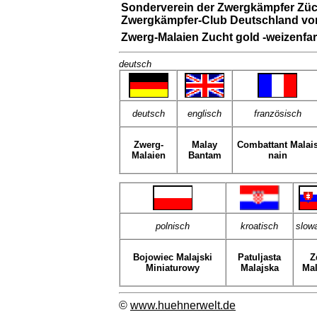
Sonderverein der Zwergkämpfer Züc
Zwergkämpfer-Club Deutschland vo
Zwerg-Malaien Zucht gold -weizenfa
deutsch
deutsch
englisch
französisch
Zwerg-
Malay
Combattant Malai
Malaien
Bantam
nain
polnisch
kroatisch
slow
Bojowiec Malajski
Patuljasta
Z
Miniaturowy
Malajska
Mal
©
www.huehnerwelt.de