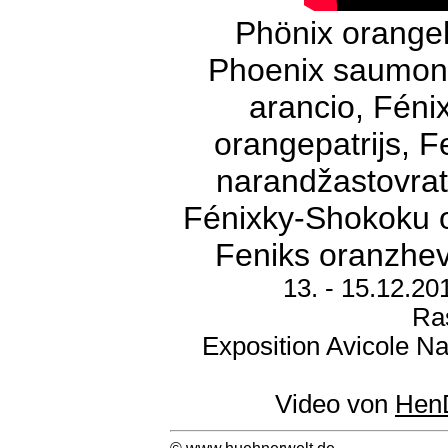
Phönix orangeh
Phoenix saumon 
arancio, Féni
orangepatrijs, 
narandžastovrat
Fénixky-Shokoku o
Feniks oranzhev
13. - 15.12.2
Ra
Exposition Avicole N
Video von
Hen