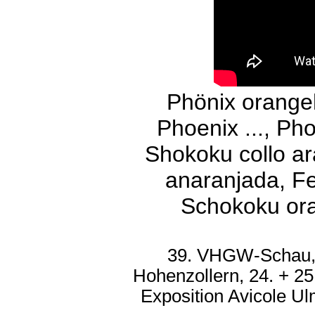
Phönix orange
Phoenix ..., Ph
Shokoku collo ar
anaranjada, Fe
Schokoku ora
39. VHGW-Schau, 
Hohenzollern, 24. + 2
Exposition Avicole U