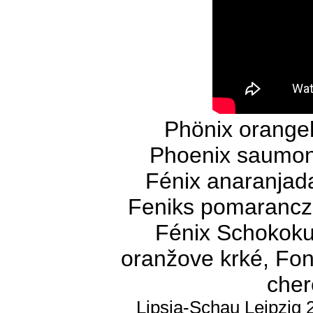
Phönix orangeh
Phoenix saumon d
Fénix anaranjad
Feniks pomaranczo
Fénix Schokoku
oranžove krké, Fon
che
Lipsia-Schau Leipzig 