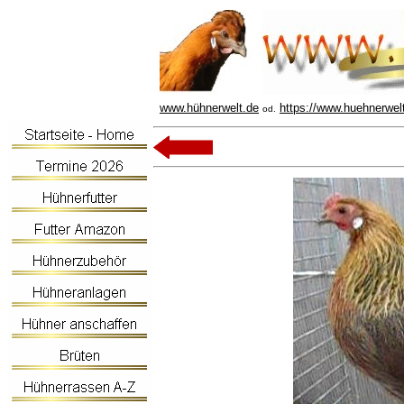
www.hühnerwelt.de
https://www.huehnerwel
od.