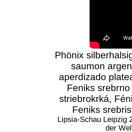
Phönix silberhalsi
saumon argent
aperdizado platea
Feniks srebrno 
striebrokrká, Fén
Feniks srebris
Lipsia-Schau Leipzig 
der Wel