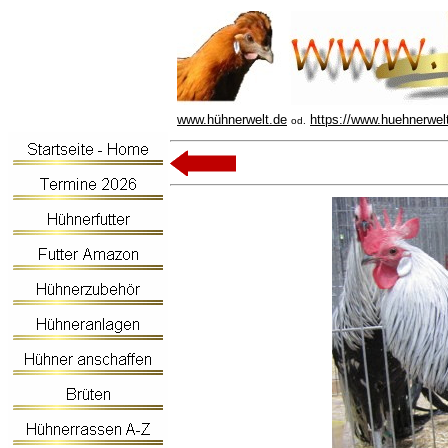
www.hühnerwelt.de
https://www.huehnerwel
od.