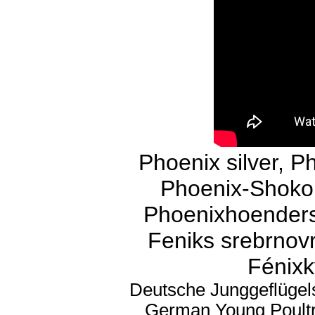
Phoenix silver, P
Phoenix-Shokok
Phoenixhoenders z
Feniks srebrnovr
Fénixk
Deutsche Junggeflügel
German Young Poultr