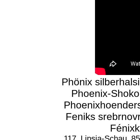
Phönix silberhals
Phoenix-Shokok
Phoenixhoenders z
Feniks srebrnovr
Fénixk
117. Lipsia-Schau, 8