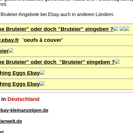
nnt.
 Bruteier-Angebote bei Ebay auch in anderen Ländern.
ne Bruteier" oder doch "Bruteier" eingeben ?
ebay.fr
oeufs à couver
"
"
eier
ne Bruteier" oder doch
"Bruteier" eingeben
?
hing Eggs Ebay
hing Eggs Ebay
 in
Deutschland
bay-kleinanzeigen.de
ierwelt.de
et