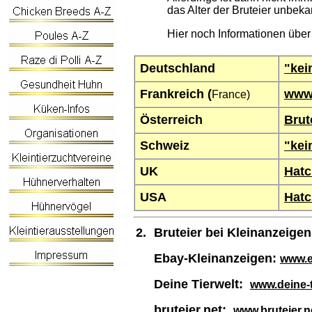
das Alter der Bruteier unbeka
Hier noch Informationen über
Deutschland
"kei
Frankreich (
www.
France)
Österreich
Brut
Schweiz
"kei
UK
Hatc
USA
Hatc
2.
Bruteier bei Kleinanzeigen
Ebay-Kleinanzeigen:
www.e
Deine Tierwelt:
www.deine-t
bruteier.net:
www.bruteier.n