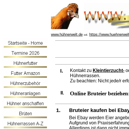
www.hühnerwelt.de
https://www.huehnerwel
od.
I.
Kontakt zu
Kleintierzucht-
o
Hühnerrassen.
Zu beachten: Nicht jede/r erfo
II.
Online Bruteier beziehen
1.
Bruteier kaufen bei Eba
Bei Ebay werden Eier angebot
Aufgrund von Praxiserfahrung
Allerdings ist dann nicht imm