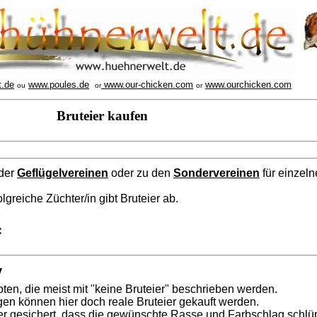
t.de
www.poules.de
www.our-chicken.com
www.ourchicken.com
ou
or
or
Bruteier kaufen
der
Geflügelvereinen
oder zu den
Sondervereinen
für einzeln
lgreiche Züchter/in gibt Bruteier ab.
:
y
en, die meist mit "keine Bruteier" beschrieben werden.
en können hier doch reale Bruteier gekauft werden.
er gesichert, dass die gewünschte Rasse und Farbschlag schlüpf