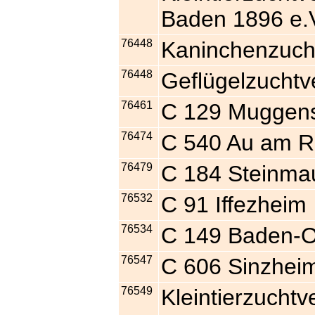
Baden 1896 e.
76448
Kaninchenzuch
76448
Geflügelzucht
76461
C 129 Muggen
76474
C 540 Au am R
76479
C 184 Steinma
76532
C 91 Iffezheim
76534
C 149 Baden-
76547
C 606 Sinzhei
76549
Kleintierzucht