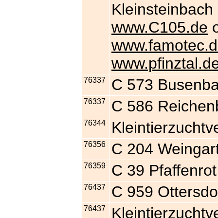
Kleinsteinbach
www.C105.de
o
www.famotec.d
www.pfinztal.de
76337
C 573 Busen
76337
C 586 Reichen
76344
Kleintierzucht
76356
C 204 Weingar
76359
C 39 Pfaffenrot
76437
C 959 Ottersdo
76437
Kleintierzucht