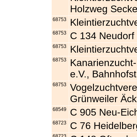
Holzweg Seck
68753
Kleintierzuchtv
68753
C 134 Neudorf
68753
Kleintierzuchtv
68753
Kanarienzucht-
e.V., Bahnhofs
68753
Vogelzuchtvere
Grünweiler Äc
68549
C 905 Neu-Eic
68723
C 76 Heidelbe
68723