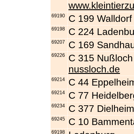
www.kleintierz
69190
C 199 Walldorf
69198
C 224 Ladenbu
69207
C 169 Sandha
69226
C 315 Nußlo
nussloch.de
69214
C 44 Eppelhei
69214
C 77 Heidelber
69234
C 377 Dielhei
69245
C 10 Bamment
69198