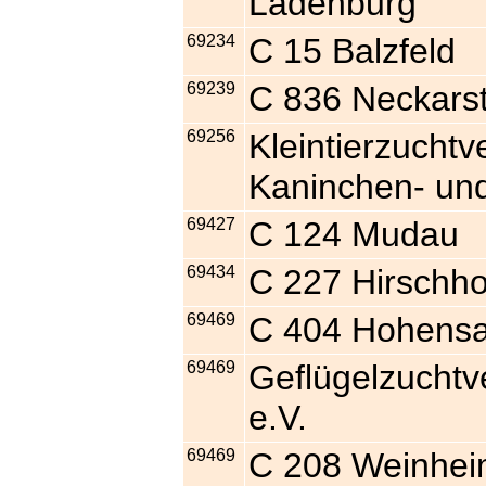
Ladenburg
69234
C 15 Balzfeld
69239
C 836 Neckars
69256
Kleintierzuchtv
Kaninchen- un
69427
C 124 Mudau
69434
C 227 Hirschh
69469
C 404 Hohens
69469
Geflügelzuchtv
e.V.
69469
C 208 Weinhe