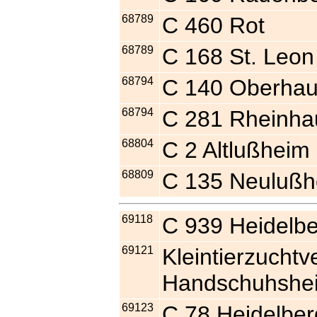
68789
C 460 Rot
68789
C 168 St. Leon
68794
C 140 Oberha
68794
C 281 Rheinha
68804
C 2 Altlußheim
68809
C 135 Neulußh
69118
C 939 Heidelbe
69121
Kleintierzuchtv
Handschuhshe
69123
C 78 Heidelber