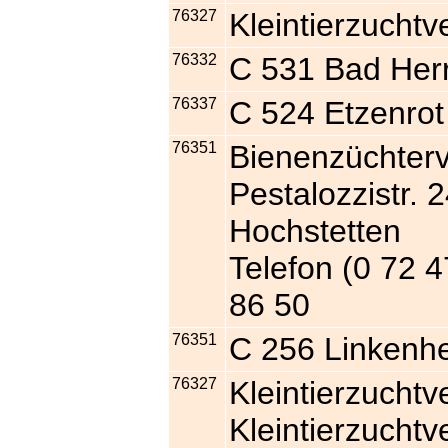
76327
Kleintierzucht
76332
C 531 Bad Her
76337
C 524 Etzenrot
76351
Bienenzüchterv
Pestalozzistr.
Hochstetten
Telefon (0 72 4
86 50
76351
C 256 Linkenh
76327
Kleintierzuchtv
Kleintierzuchtv