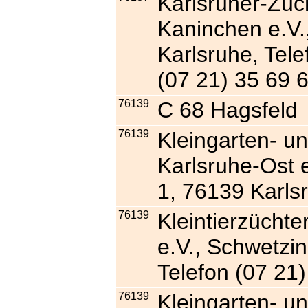
Karlsruher-Zuch
Kaninchen e.V.,
Karlsruhe, Tele
(07 21) 35 69 
76139
C 68 Hagsfeld
76139
Kleingarten- u
Karlsruhe-Ost 
1, 76139 Karlsr
76139
Kleintierzüchte
e.V., Schwetzin
Telefon (07 21
76139
Kleingarten- u