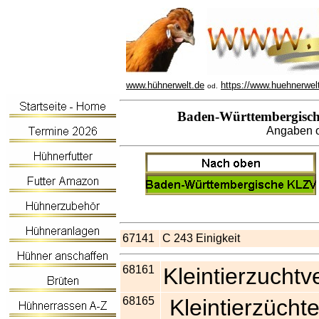
www.hühnerwelt.de
https://www.huehnerwel
od.
Baden-Württembergische 
Angaben o
67141
C 243 Einigkeit
68161
Kleintierzuchtv
68165
Kleintierzücht