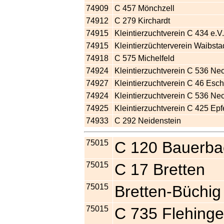
74909
C 457 Mönchzell
74912
C 279 Kirchardt
74915
Kleintierzuchtverein C 434 e.V.
74915
Kleintierzüchterverein Waibsta
74918
C 575 Michelfeld
74924
Kleintierzuchtverein C 536 Ne
74927
Kleintierzuchtverein C 46 Esc
74924
Kleintierzuchtverein C 536 Ne
74925
Kleintierzuchtverein C 425 Ep
74933
C 292 Neidenstein
75015
C 120 Bauerba
75015
C 17 Bretten
75015
Bretten-Büchig
75015
C 735 Flehing