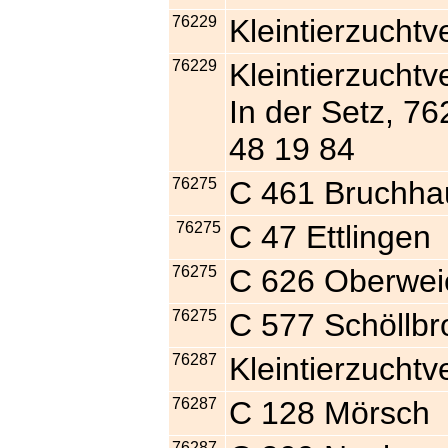
76229
Kleintierzuchtv
76229
Kleintierzuchtv
In der Setz, 76
48 19 84
76275
C 461 Bruchha
76275
C 47 Ettlingen
76275
C 626 Oberwei
76275
C 577 Schöllbr
76287
Kleintierzuchtv
76287
C 128 Mörsch
76287