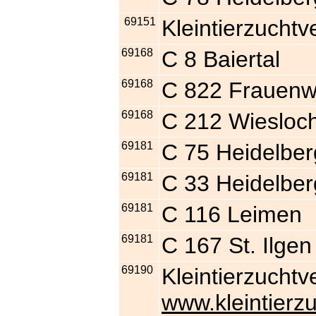
69151
Kleintierzuchtv
69168
C 8 Baiertal
69168
C 822 Frauenw
69168
C 212 Wiesloc
69181
C 75 Heidelber
69181
C 33 Heidelbe
69181
C 116 Leimen
69181
C 167 St. Ilgen
69190
Kleintierzuchtv
www.kleintierzu