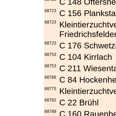
C 148 Oftersh
68723
C 156 Planksta
68723
Kleintierzuchtv
Friedrichsfelde
68723
C 176 Schwetz
68753
C 104 Kirrlach
68753
C 211 Wiesenta
68766
C 84 Hockenh
68775
Kleintierzucht
68782
C 22 Brühl
68789
C 160 Rauenb