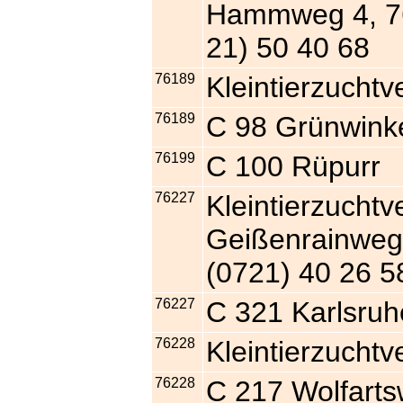
Hammweg 4, 76
21) 50 40 68
76189
Kleintierzucht
76189
C 98 Grünwink
76199
C 100 Rüpurr
76227
Kleintierzuchtv
Geißenrainweg 
(0721) 40 26 5
76227
C 321 Karlsruh
76228
Kleintierzuchtv
76228
C 217 Wolfarts