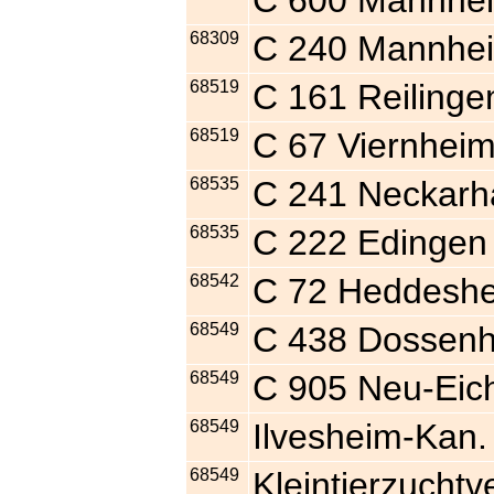
C 600 Mannhe
68309
C 240 Mannhei
68519
C 161 Reilinge
68519
C 67 Viernhei
68535
C 241 Neckarh
68535
C 222 Edingen
68542
C 72 Heddesh
68549
C 438 Dossen
68549
C 905 Neu-Eic
68549
Ilvesheim-Kan.
68549
Kleintierzucht