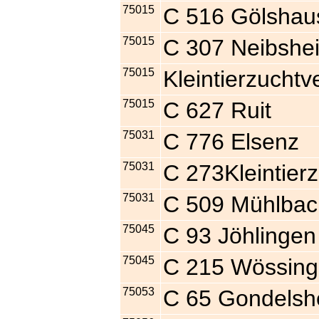
75015
C 516 Gölshau
75015
C 307 Neibshe
75015
Kleintierzuchtv
75015
C 627 Ruit
75031
C 776 Els
75031
C 273Kleintier
75031
C 509 Mühlbac
75045
C 93 Jöhlingen
75045
C 215 Wössin
75053
C 65 Gondelsh