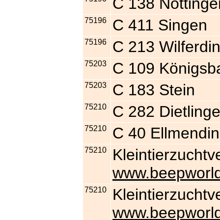
C 138 Nöttinge
75196
C 411 Singen
75196
C 213 Wilferdi
75203
C 109 Königsb
75203
C 183 Stein
75210
C 282 Dietling
75210
C 40 Ellmendi
75210
Kleintierzuchtv
www.beepworld
75210
Kleintierzuchtv
www.beepworld