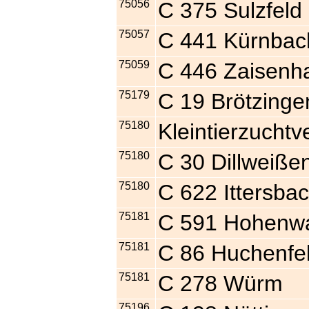
75056
C 375 Sulzfeld
75057
C 441 Kürnbac
75059
C 446 Zaisenh
75179
C 19 Brötzinge
75180
Kleintierzucht
75180
C 30 Dillweiße
75180
C 622 Ittersba
75181
C 591 Hohenwa
75181
C 86 Huchenfe
75181
C 278 Würm
75196