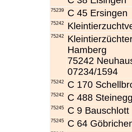
C 38 Eisingen
75239
C 45 Ersingen
75242
Kleintierzucht
75242
Kleintierzücht
Hamberg
75242 Neuhause
07234/1594
75242
C 170 Schellbr
75242
C 488 Steineg
75245
C 9 Bauschlott
75245
C 64 Göbriche