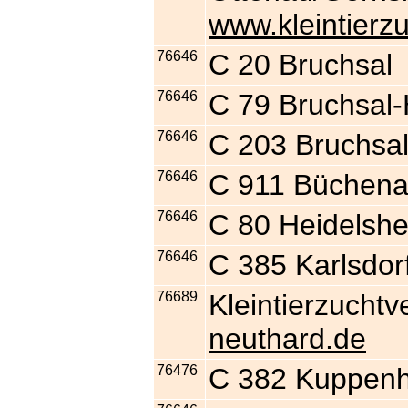
www.kleintierz
76646
C 20 Bruchsal
76646
C 79 Bruchsal
76646
C 203 Bruchsa
76646
C 911 Büchen
76646
C 80 Heidelsh
76646
C 385 Karlsdor
76689
Kleintierzucht
neuthard.de
76476
C 382 Kuppen