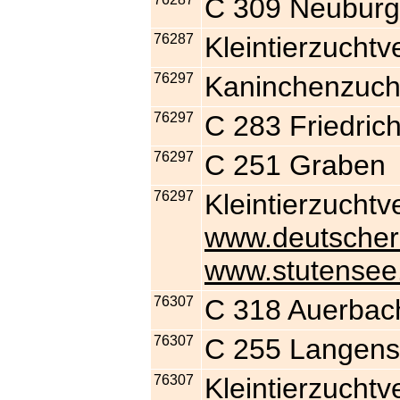
C 309 Neuburg
76287
Kleintierzuchtv
76297
Kaninchenzucht
76297
C 283 Friedrich
76297
C 251 Graben
76297
Kleintierzucht
www.deutscher
www.stutensee
76307
C 318 Auerbac
76307
C 255 Langens
76307
Kleintierzucht