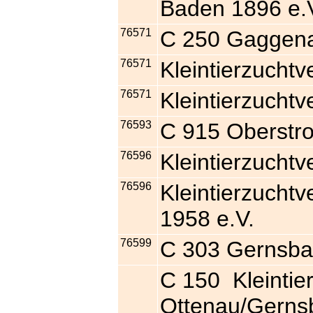
Baden 1896 e.
76571
C 250 Gaggen
76571
Kleintierzucht
76571
Kleintierzucht
76593
C 915 Oberstro
76596
Kleintierzuchtv
76596
Kleintierzucht
1958 e.V.
76599
C 303 Gernsb
C 150 Kleintie
Ottenau/Gern