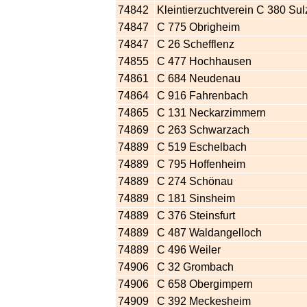
74842
Kleintierzuchtverein C 380 Su
74847
C 775 Obrigheim
74847
C 26 Schefflenz
74855
C 477 Hochhausen
74861
C 684 Neudenau
74864
C 916 Fahrenbach
74865
C 131 Neckarzimmern
74869
C 263 Schwarzach
74889
C 519 Eschelbach
74889
C 795 Hoffenheim
74889
C 274 Schönau
74889
C 181 Sinsheim
74889
C 376 Steinsfurt
74889
C 487 Waldangelloch
74889
C 496 Weiler
74906
C 32 Grombach
74906
C 658 Obergimpern
74909
C 392 Meckesheim