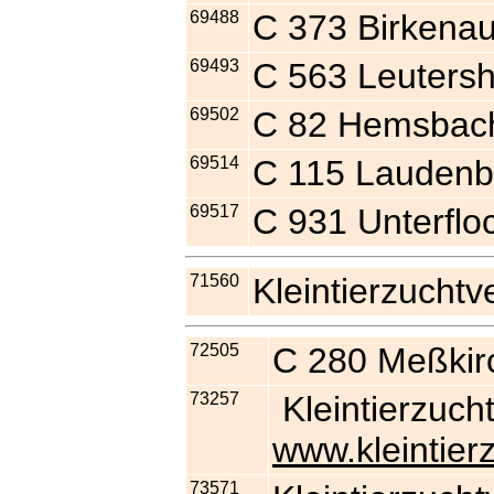
69488
C 373 Birkena
69493
C 563 Leuters
69502
C 82 Hemsbac
69514
C 115 Lauden
69517
C 931 Unterfl
71560
Kleintierzuchtv
72505
C 280 Meßkir
73257
Kleintierzuc
www.kleintier
73571