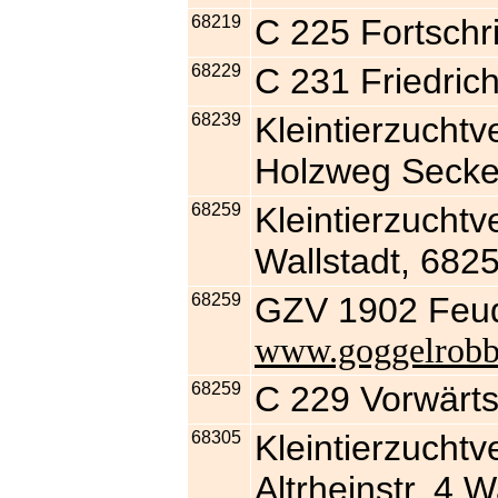
68219
C 225 Fortschri
68229
C 231 Friedrich
68239
Kleintierzucht
Holzweg Seck
68259
Kleintierzuchtv
Wallstadt, 68
68259
GZV 1902 Feu
www.goggelrobb
68259
C 229 Vorwärt
68305
Kleintierzuchtv
Altrheinstr. 4