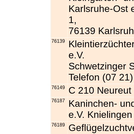
Karlsruhe-Ost 
1,
76139 Karlsruh
76139
Kleintierzüchte
e.V.
Schwetzinger S
Telefon (07 21
76149
C 210 Neureut
76187
Kaninchen- und
e.V. Knielingen
76189
Geflügelzuchtv