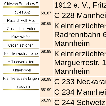
1912 e. V., Fri
68167
C 228 Mannhe
68169
Kleintierzüchter
Radrennbahn 6
Mannheim
68199
Kleintierzüchte
Marguerrestr. 
Mannheim
68199
C 233 Neckara
68199
C 234 Mannhe
68199
C 244 Schwetzi