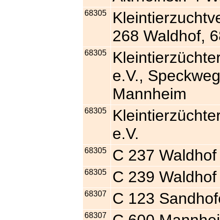
68305
Kleintierzucht
268 Waldhof, 
68305
Kleintierzücht
e.V., Speckweg
Mannheim
68305
Kleintierzüchte
e.V.
68305
C 237 Waldhof
68305
C 239 Waldhof
68307
C 123 Sandhof
68307