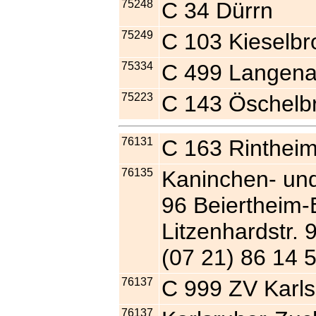
75248
C 34 Dürrn
75249
C 103 Kieselbr
75334
C 499 Langena
75223
C 143 Öschelb
76131
C 163 Rinthei
76135
Kaninchen- un
96 Beiertheim-
Litzenhardstr. 
(07 21) 86 14 
76137
C 999 ZV Karl
76137