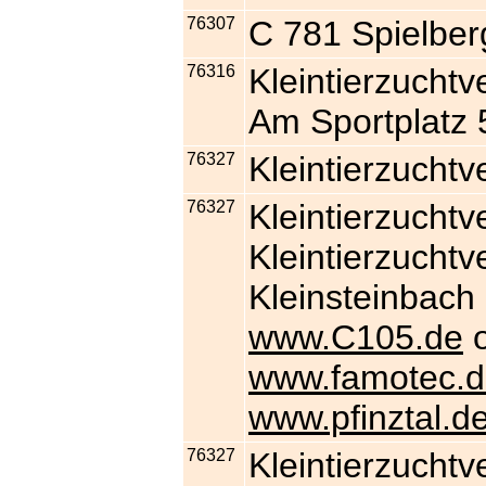
76307
C 781 Spielber
76316
Kleintierzuchtv
Am Sportplatz 
76327
Kleintierzucht
76327
Kleintierzuchtv
Kleintierzuchtv
Kleinsteinbach
www.C105.de
o
www.famotec.d
www.pfinztal.de
76327
Kleintierzuchtv