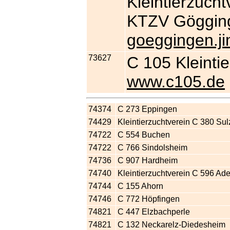
Kleintierzuch
KTZV Göggi
goeggingen.j
73627
C 105 Kleinti
www.c105.de
74374
C 273 Eppingen
74429
Kleintierzuchtverein C 380 Su
74722
C 554 Buchen
74722
C 766 Sindolsheim
74736
C 907 Hardheim
74740
Kleintierzuchtverein C 596 Ad
74744
C 155 Ahorn
74746
C 772 Höpfingen
74821
C 447 Elzbachperle
74821
C 132 Neckarelz-Diedesheim