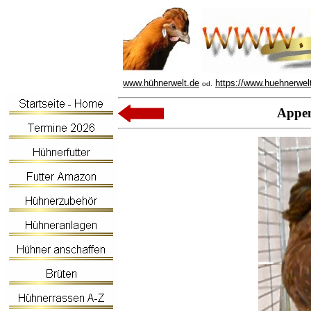
www.hühnerwelt.de
https://www.huehnerwel
od.
Appen