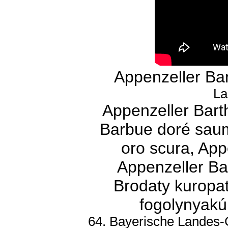
Appenzeller Ba
La
Appenzeller Bart
Barbue doré saum
oro scura, App
Appenzeller Ba
Brodaty kuropat
fogolynyakú,
64. Bayerische Landes-G