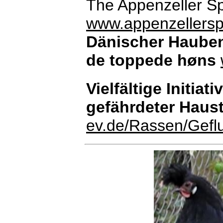
The Appenzeller S
www.appenzellersp
Dänischer Hauben
de toppede høns
Vielfältige Initiat
gefährdeter Haus
ev.de/Rassen/Geflu