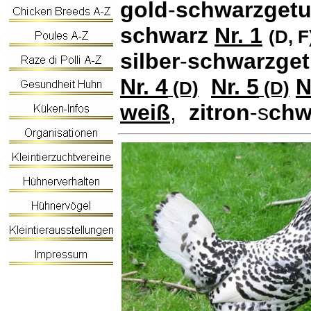
gold
-
schwarzgetu
schwarz
Nr. 1
(D, F
silber
-
schwarzget
Nr.
4
Nr. 5
N
(D)
(D)
weiß
,
zitron
-s
chw