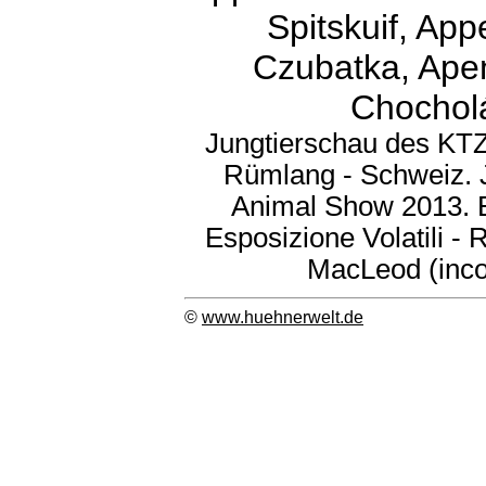
Spitskuif, App
Czubatka, Apen
Chocholá
Jungtierschau des KTZ
Rümlang - Schweiz. 
Animal Show 2013. E
Esposizione Volatili -
MacLeod (inc
©
www.huehnerwelt.de