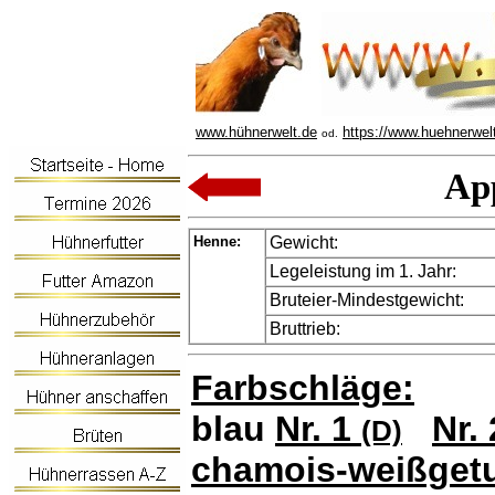
www.hühnerwelt.de
https://www.huehnerwel
od.
App
Henne:
Gewicht:
Legeleistung im 1. Jahr:
Bruteier-Mindestgewicht:
Bruttrieb:
Farbschläge:
blau
Nr. 1
Nr.
(D)
chamois-weißgetu