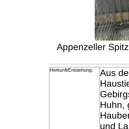
Appenzeller Spit
Herkunft/Entstehung:
Aus de
Hausti
Gebirg
Huhn, g
Hauben
und La