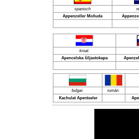
spanisch
n
Appenzeller Moñuda
Appenzel
kroat
.
Apencelska šiljastokapa
Apenzel
bulgar.
rumän.
Kachulat Apentseler
Ape