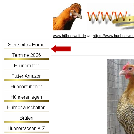
www.hühnerwelt.de
https://www.huehnerwel
od.