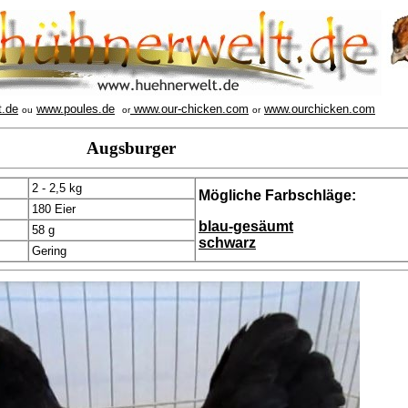
t.de
www.poules.de
www.our-chicken.com
www.ourchicken.com
ou
or
or
Augsburger
2 - 2,5 kg
Mögliche Farbschläge:
180 Eier
blau-gesäumt
58 g
schwarz
Gering