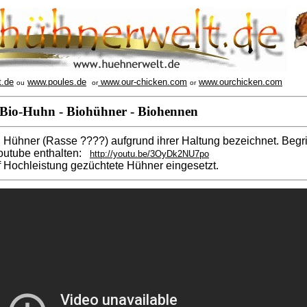
t.de
www.poules.de
www.our-chicken.com
www.ourchicken.com
ou
or
or
Bio-Huhn - Biohühner - Biohennen
 Hühner (Rasse ????) aufgrund ihrer Haltung bezeichnet. Begrif
Youtube enthalten:
http://youtu.be/3OyDk2NU7po
 Hochleistung gezüchtete Hühner eingesetzt.