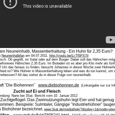
en Neuneinhalb, Massentierhaltung - Ein Huhn für 2,35 Euro?
n
Neuneinhalbfan
am
04.07.2011.
http://youtu.be/Li-Tf5PX7iI
h. Ob gegrillt, im Salat oder auf dem Burger. Dabei soll das Hähnchen mögli
gefrorenes Hähnchen 2,35 Euro. Im Bioladen ist es aber pro Kilo mehr als fünf
h? Um das heraus zu finden, besucht Johannes in dieser Woche zwei Hühnerhö
hied ist? Wie Hühner in Massentierhaltung leben und was du tun kannst, um d
erbessern? All das siehst du in dieser Folge von neuneinhalb.
haft "Die Biohennen"
www.diebiohennen.de
(Linkangabe nur zur In
Zucht auf Ei und Fleisch
ndung: Nano bei 3Sat. Bericht vom 10. Januar 2012
Zuchtgeflügel: Das Zweinutzungshuhn legt Eier und hat genug 
kommen. Beispiele: Sulmtaler, Gängige "Industriehühner" taugen
s Biohühner bezeichnet.
www.3sat.de/mediathek/?display=1&mode=pla