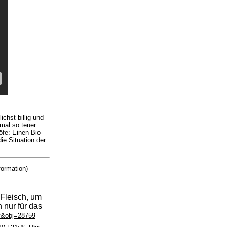
chst billig und
mal so teuer.
fe: Einen Bio-
ie Situation der
formation)
Fleisch, um
 nur für das
y&obj=28759