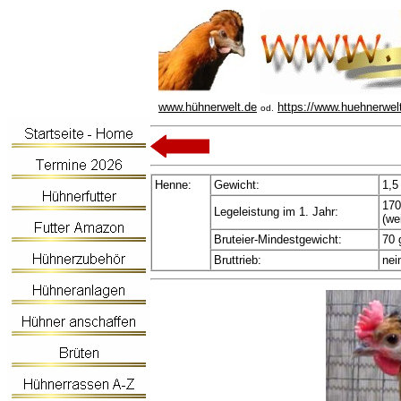
www.hühnerwelt.de
https://www.huehnerwel
od.
Henne:
Gewicht:
1,5
170
Legeleistung im 1. Jahr:
(we
Bruteier-Mindestgewicht:
70 
Bruttrieb:
nei