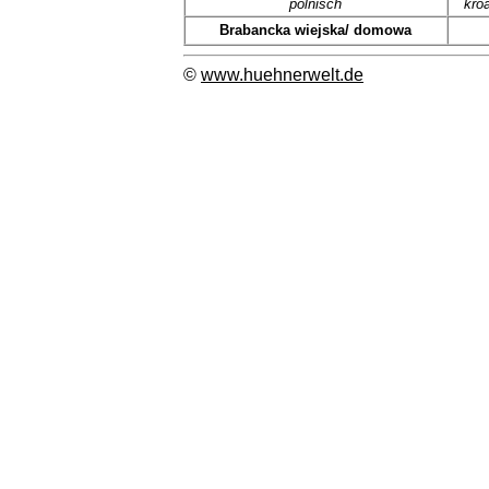
polnisch
kro
Brabancka wiejska/ domowa
©
www.huehnerwelt.de