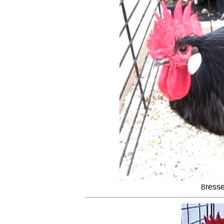
ress
B