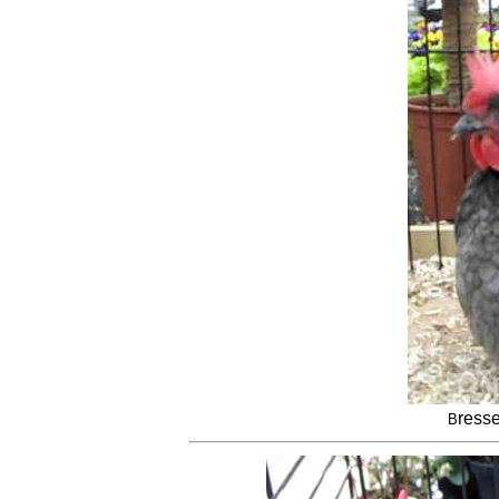
ress
B