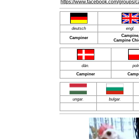
https://www.facebook.com/groups/
deutsch
engl.
Campine
Campiner
Campine Chi
dän
.
pol
Campiner
Campi
ungar.
bulgar.