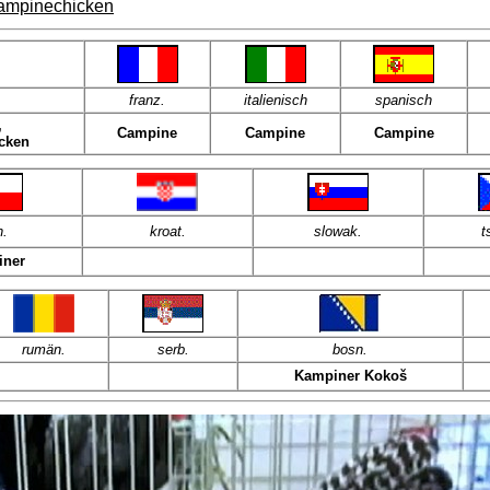
campinechicken
franz
.
italienisch
spanisch
,
Campine
Campine
Campine
cken
n
.
kroat
.
slowak.
t
ner
rumän.
serb.
bosn.
Kampiner Kokoš