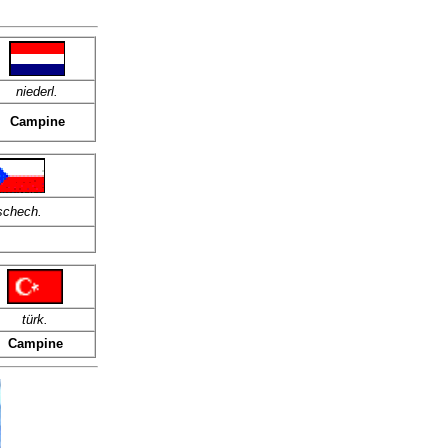
niederl.
Campine
schech.
türk
.
Campine