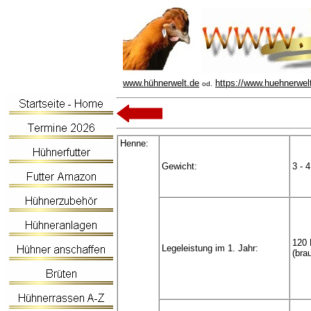
www.hühnerwelt.de
https://www.huehnerwel
od.
Henne:
Gewicht:
3 - 
120 
Legeleistung im 1. Jahr:
(bra