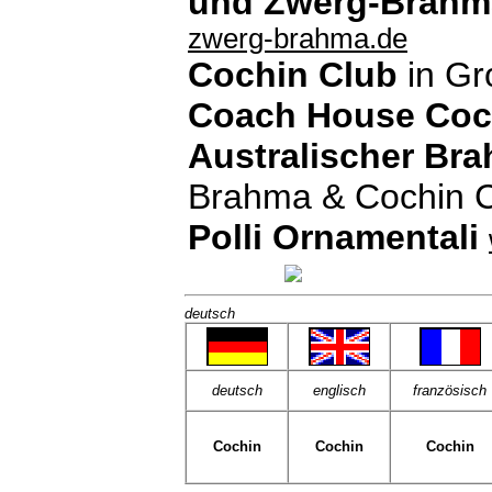
und Zwerg-Brahm
zwerg-brahma.de
Cochin Club
in Gr
Coach House Coc
Australischer Br
Brahma & Cochin Cl
Polli Ornamentali
deutsch
deutsch
englisch
französisch
Cochin
Cochin
Cochin