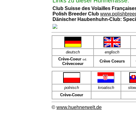
Links zu dieser Hühnerrasse:
Club Suisse des Volailles Française
Polish Breeder Club
www.polishbree
Dänischer Haubenhuhn-Club: Speci
deutsch
englisch
Crève-Coeur
od.
Crève Coeurs
Crèvecoeur
polnisch
kroatisch
slow
Crève-Coeur
©
www.huehnerwelt.de