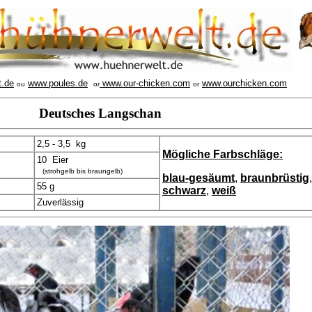
t.de
www.poules.de
www.our-chicken.com
www.ourchicken.com
ou
or
or
Deutsches Langschan
2,5 - 3,5 kg
Mögliche Farbschläge:
10 Eier
(strohgelb bis braungelb)
blau-gesäumt
,
braunbrüstig
55 g
schwarz
,
weiß
Zuverlässig