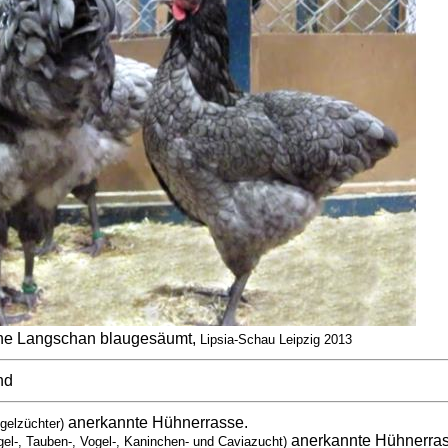
e Langschan blaugesäumt,
Lipsia-Schau Leipzig 2013
nd
anerkannte Hühnerrasse.
gelzüchter)
anerkannte Hühnerra
gel-, Tauben-, Vogel-, Kaninchen- und Caviazucht)