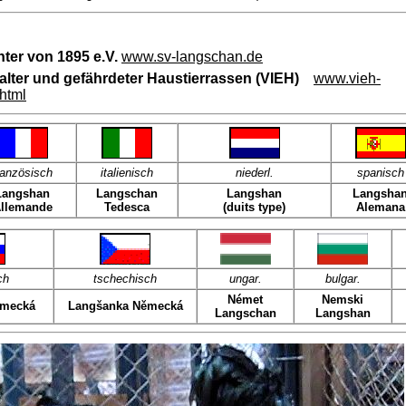
ter von 1895 e.V.
www.sv-langschan.de
ng alter und gefährdeter Haustierrassen (VIEH)
www.vieh-
html
ranzösisch
italienisch
niederl.
spanisch
Langshan
Langschan
Langshan
Langsha
llemande
Tedesca
(duits type)
Alemana
ch
tschechisch
ungar.
bulgar.
Német
Nemski
emecká
Langšanka Německá
Langschan
Langshan