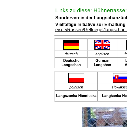
Links zu dieser Hühnerrasse:
Sonderverein der Langschanzüch
Vielfältige Initiative zur Erhaltu
ev.de/Rassen/Gefluegel/langschan.
deutsch
englisch
f
Deutsche
German
Langschan
Langshan
A
polnisch
slowakis
Langszanka Niemiecka
Langšanka N