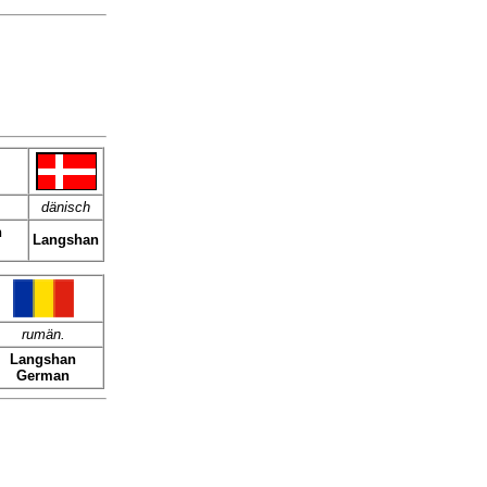
dänisch
n
Langshan
rumän.
Langshan
German