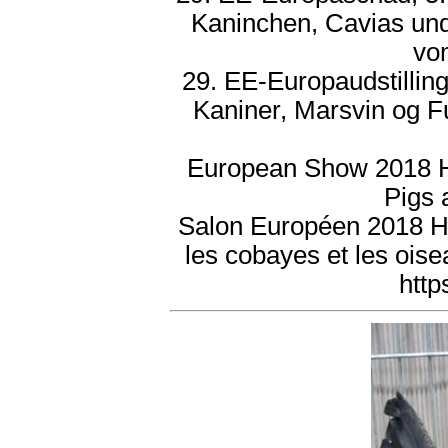
Kaninchen, Cavias und
vo
29. EE-Europaudstilling
Kaniner, Marsvin og F
European Show 2018 He
Pigs 
Salon Européen 2018 Hern
les cobayes et les ois
http