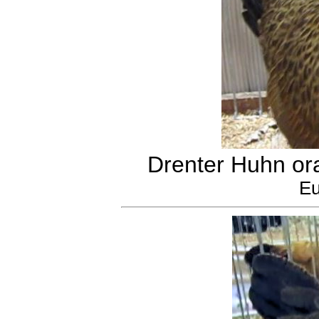
Drenter Huhn or
Eu