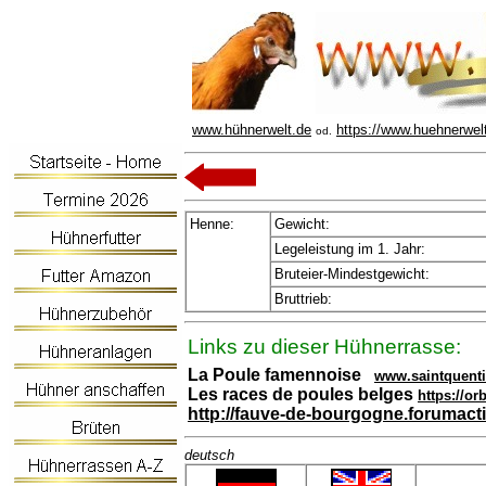
www.hühnerwelt.de
https://www.huehnerwel
od.
Henne:
Gewicht:
Legeleistung im 1. Jahr:
Bruteier-Mindestgewicht:
Bruttrieb:
Links zu dieser Hühnerrasse:
La Poule famennoise
www.saintquent
Les races de poules belges
https://or
http://fauve-de-bourgogne.forumact
deutsch