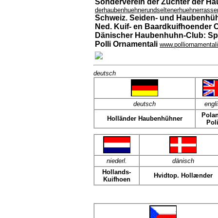
Sonderverein der Züchter der H
derhaubenhuehnerundseltenerhuehnerrasse
Schweiz. Seiden- und Haubenhü
Ned. Kuif- en Baardkuifhoender 
Dänischer Haubenhuhn-Club: Spe
Polli Ornamentali
www.polliornamentali.
deutsch
deutsch
engl
Pola
Holländer Haubenhühner
Pol
niederl.
dänisch
Hollands-
Hvidtop. Hollænder
Kuifhoen