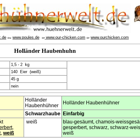
t.de
www.poules.de
www.our-chicken.com
www.ourchicken.com
ou
or
or
Holländer Haubenhuhn
1,5 - 2 kg
140 Eier (weiß)
45 g
nein
Holländer
Holländer Haubenhühner
Haubenhühner
Schwarzhaube
Einfarbig
kt
weiß
blau-gesäumt, chamois-weissgesä
erbert
,
gesperbert, schwarz, schwarz-wei
t
,
weiß
weiß