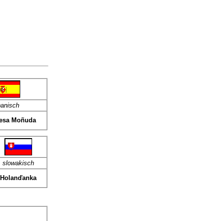
anisch
esa Moñuda
slowakisch
Holanďanka