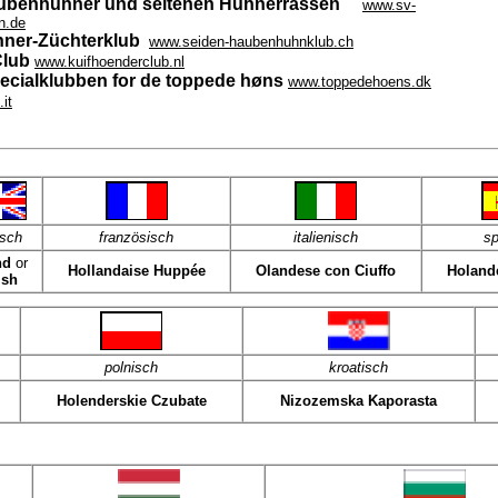
aubenhühner und seltenen Hühnerrassen
www.sv-
n.de
hner-Züchterklub
www.seiden-haubenhuhnklub.ch
Club
www.kuifhoenderclub.nl
cialklubben for de toppede høns
www.toppedehoens.dk
it
isch
französisch
italienisch
sp
nd
or
Hollandaise Huppée
Olandese con Ciuffo
Holand
ish
polnisch
kroatisch
Holenderskie Czubate
Nizozemska Kaporasta