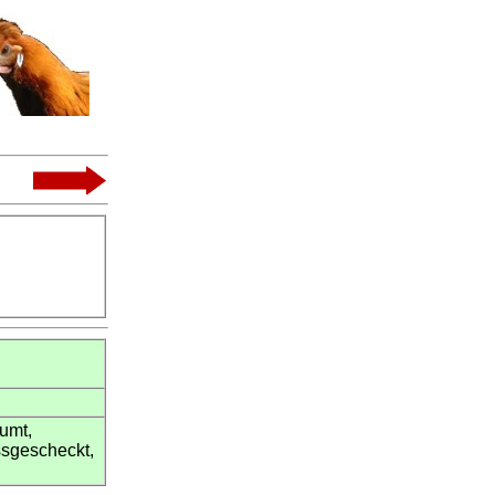
umt,
ssgescheckt,