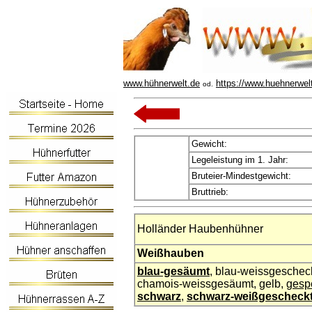
www.hühnerwelt.de
https://www.huehnerwel
od.
Gewicht:
Legeleistung im 1. Jahr:
Bruteier-Mindestgewicht:
Bruttrieb:
Holländer Haubenhühner
Weißhauben
blau-gesäumt
, blau-weissgeschec
chamois-weissgesäumt, gelb,
gesp
schwarz
,
schwarz-weißgescheck