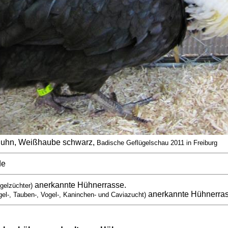
huhn, Weißhaube schwarz,
Badische Geflügelschau 2011 in Freiburg
de
anerkannte Hühnerrasse.
gelzüchter)
anerkannte Hühnerra
gel-, Tauben-, Vogel-, Kaninchen- und Caviazucht)